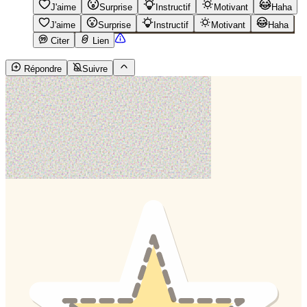
J'aime
Surprise
Instructif
Motivant
Haha
J'aime
Surprise
Instructif
Motivant
Haha
Citer
Lien
Répondre
Suivre