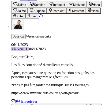
J'aime
Surprise
Instructif
Motivant
Haha
J'aime
Surprise
Instructif
Motivant
Haha
Citer
Lien
@
jessica-mycake
Jessica
06/11/2023
Niveau
11
06/11/2023
Bonjour Claire,
Les filles t'ont donné d'excellents conseils.
Après, c'est aussi une question en fonction des goûts des
personnes qui mangeront le gâteau. ^^
N'hésite pas à regarder ma rubrique sur les fourrages :
https://www.mycake.fr/le-fourrage-du-gateau/
0
Enregistrer