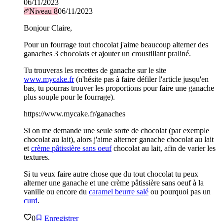
06/11/2023
Niveau
8
06/11/2023
Bonjour Claire,
Pour un fourrage tout chocolat j'aime beaucoup alterner des
ganaches 3 chocolats et ajouter un croustillant praliné.
Tu trouveras les recettes de ganache sur le site
www.mycake.fr
(n'hésite pas à faire défiler l'article jusqu'en
bas, tu pourras trouver les proportions pour faire une ganache
plus souple pour le fourrage).
https://www.mycake.fr/ganaches
Si on me demande une seule sorte de chocolat (par exemple
chocolat au lait), alors j'aime alterner ganache chocolat au lait
et
crème pâtissière sans oeuf
chocolat au lait, afin de varier les
textures.
Si tu veux faire autre chose que du tout chocolat tu peux
alterner une ganache et une crème pâtissière sans oeuf à la
vanille ou encore du
caramel beurre salé
ou pourquoi pas un
curd
.
0
Enregistrer