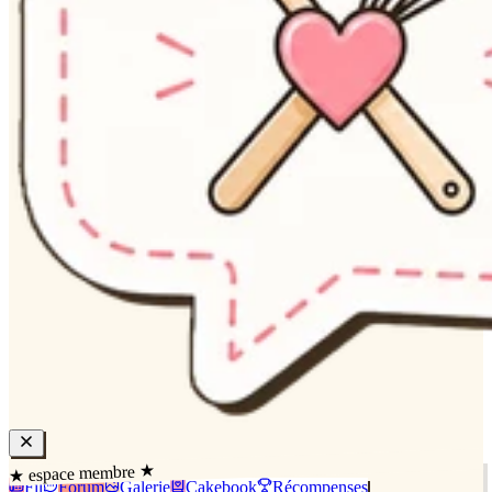
★ espace membre ★
Fil
Forum
Galerie
Cakebook
Récompenses