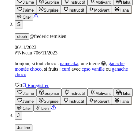
J'aime
Surprise
Instructif
Motivant
Haha
J'aime
Surprise
Instructif
Motivant
Haha
Citer
S
@
frederic-ternisien
steph
06/11/2023
Niveau
7
06/11/2023
bonjour, si tout choco :
namelaka
, une tuerie 😀,
ganache
montée choco
, si fruits :
curd
avec
cpso vanille
ou
ganache
choco
0
Enregistrer
J'aime
Surprise
Instructif
Motivant
Haha
J'aime
Surprise
Instructif
Motivant
Haha
Citer
Lien
J
Justine