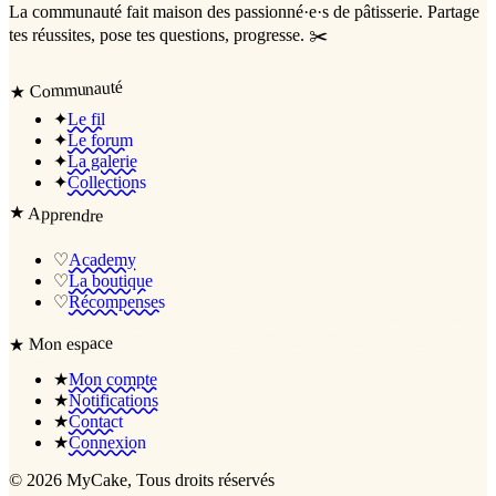
La communauté
fait maison
des passionné·e·s de pâtisserie. Partage
tes réussites, pose tes questions, progresse. ✂️
Communauté
★
✦
Le fil
✦
Le forum
✦
La galerie
✦
Collections
★
Apprendre
♡
Academy
♡
La boutique
♡
Récompenses
Mon espace
★
★
Mon compte
★
Notifications
★
Contact
★
Connexion
©
2026
MyCake
, Tous droits réservés