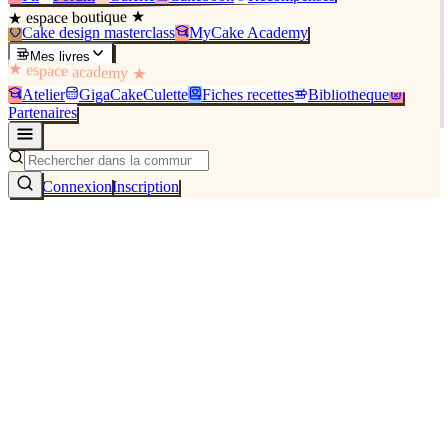
★ espace boutique ★
Cake design masterclass
MyCake Academy
Mes livres
★ espace academy ★
Atelier
GigaCakeCulette
Fiches recettes
Bibliothèque
Partenaires
Connexion
Inscription