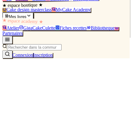
★ espace boutique ★
Cake design masterclass
MyCake Academy
Mes livres
★ espace academy ★
Atelier
GigaCakeCulette
Fiches recettes
Bibliothèque
Partenaires
Connexion
Inscription