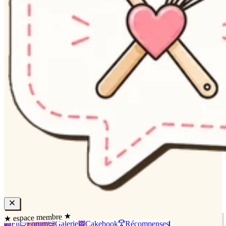
★ espace membre ★
Fil
Forum
Galerie
Cakebook
Récompenses