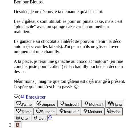
Bonjour Bloups,
Désolée, je ne découvre ta demande qu'à l'instant.
Les 2 gâteaux sont utilisables pour un pinata cake, mais c'est
"plus facile" avec un sponge cake car il a un meilleur
maintien.
La ganache au chocolat a l'intérêt de pouvoir "tenir" la déco
autour (à savoir les kitkats). J'ai peur qu'ils ne glissent avec
uniquement une chantilly.
A ta place, je ferai une ganache au chocolat "autour" (en fine
couche, juste pour "coller") et la chantilly pochée en déco au-
dessus.
Néanmoins j'imagine que ton gâteau est déjà mangé à présent.
J'espère que tout s'est bien passé. 😊
0
Enregistrer
J'aime
Surprise
Instructif
Motivant
Haha
J'aime
Surprise
Instructif
Motivant
Haha
Citer
Lien
B