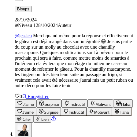
Bloups
28/10/2024
Niveau
1
28/10/2024
Auteur
@
jessica
Merci quand même pour la réponse et effectivement
le gâteau est déjà mangé dans son intégralité 😆 Je suis partie
du coup sur un molly au chocolat avec une chantilly
mascarpone. Quelques modifications sont à prévoir pour le
prochain qui sera à faire, comme mettre moins de smarties à
l'intérieur cela évitera que mon étage du milieu ne casse au
moment de refermer le gâteau. Pour la chantilly mascarpone,
les fingers ont très bien tenu suite au passage au frigo, si
vraiment cela avait été nécessaire j'aurai mis un petit ruban ou
autre déco pour les faire tenir.
0
Enregistrer
J'aime
Surprise
Instructif
Motivant
Haha
J'aime
Surprise
Instructif
Motivant
Haha
Citer
Lien