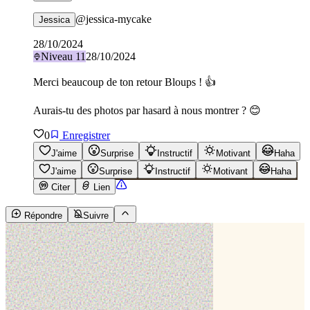
@
jessica-mycake
Jessica
28/10/2024
Niveau
11
28/10/2024
Merci beaucoup de ton retour Bloups ! 👍
Aurais-tu des photos par hasard à nous montrer ? 😊
0
Enregistrer
J'aime
Surprise
Instructif
Motivant
Haha
J'aime
Surprise
Instructif
Motivant
Haha
Citer
Lien
Répondre
Suivre