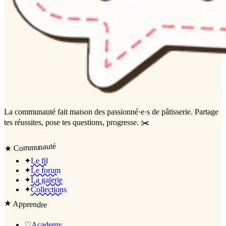
La communauté
fait maison
des passionné·e·s de pâtisserie. Partage
tes réussites, pose tes questions, progresse. ✂️
Communauté
★
✦
Le fil
✦
Le forum
✦
La galerie
✦
Collections
★
Apprendre
♡
Academy