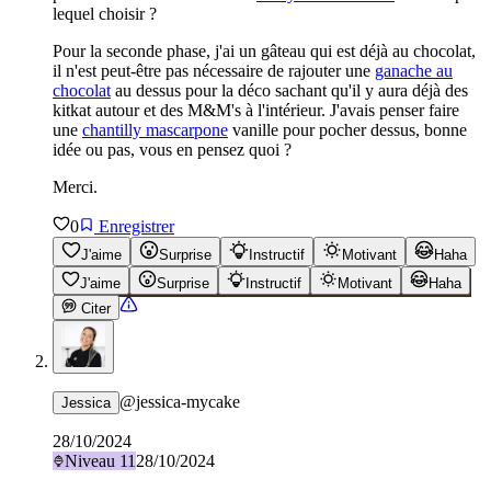
lequel choisir ?
Pour la seconde phase, j'ai un gâteau qui est déjà au chocolat,
il n'est peut-être pas nécessaire de rajouter une
ganache au
chocolat
au dessus pour la déco sachant qu'il y aura déjà des
kitkat autour et des M&M's à l'intérieur. J'avais penser faire
une
chantilly mascarpone
vanille pour pocher dessus, bonne
idée ou pas, vous en pensez quoi ?
Merci.
0
Enregistrer
J'aime
Surprise
Instructif
Motivant
Haha
J'aime
Surprise
Instructif
Motivant
Haha
Citer
@
jessica-mycake
Jessica
28/10/2024
Niveau
11
28/10/2024