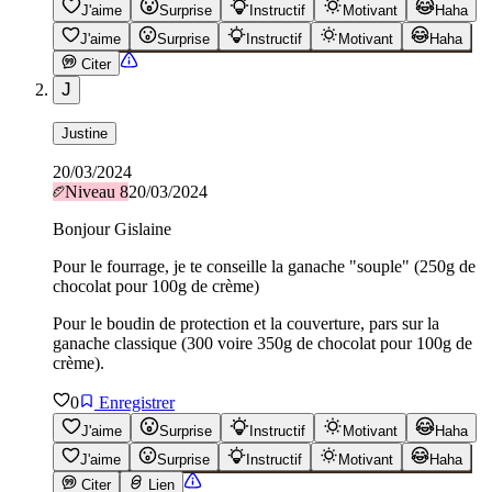
J'aime
Surprise
Instructif
Motivant
Haha
J'aime
Surprise
Instructif
Motivant
Haha
Citer
J
Justine
20/03/2024
Niveau
8
20/03/2024
Bonjour Gislaine
Pour le fourrage, je te conseille la ganache "souple" (250g de
chocolat pour 100g de crème)
Pour le boudin de protection et la couverture, pars sur la
ganache classique (300 voire 350g de chocolat pour 100g de
crème).
0
Enregistrer
J'aime
Surprise
Instructif
Motivant
Haha
J'aime
Surprise
Instructif
Motivant
Haha
Citer
Lien