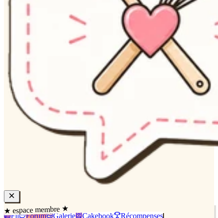
★ espace membre ★
Fil
Forum
Galerie
Cakebook
Récompenses