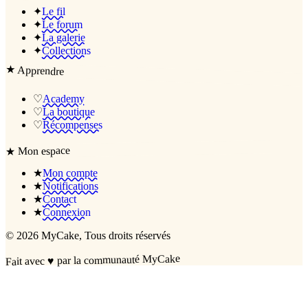
✦
Le fil
✦
Le forum
✦
La galerie
✦
Collections
★
Apprendre
♡
Academy
♡
La boutique
♡
Récompenses
Mon espace
★
★
Mon compte
★
Notifications
★
Contact
★
Connexion
©
2026
MyCake
, Tous droits réservés
par la communauté MyCake
♥
Fait avec