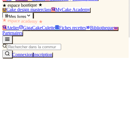
★ espace boutique ★
Cake design masterclass
MyCake Academy
Mes livres
★ espace academy ★
Atelier
GigaCakeCulette
Fiches recettes
Bibliothèque
Partenaires
Connexion
Inscription