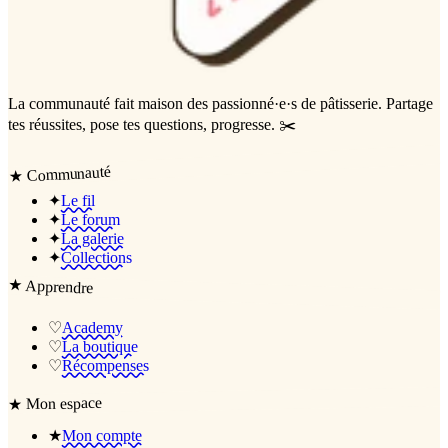
La communauté
fait maison
des passionné·e·s de pâtisserie. Partage
tes réussites, pose tes questions, progresse. ✂️
Communauté
★
✦
Le fil
✦
Le forum
✦
La galerie
✦
Collections
★
Apprendre
♡
Academy
♡
La boutique
♡
Récompenses
Mon espace
★
★
Mon compte