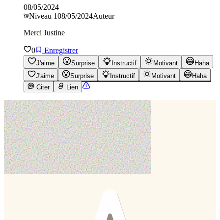
08/05/2024
Niveau
1
08/05/2024
Auteur
Merci Justine
0
Enregistrer
J'aime
Surprise
Instructif
Motivant
Haha
J'aime
Surprise
Instructif
Motivant
Haha
Citer
Lien