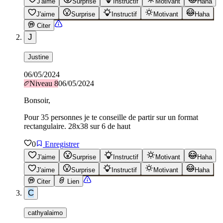
J'aime
Surprise
Instructif
Motivant
Haha
J'aime
Surprise
Instructif
Motivant
Haha
Citer
J
Justine
06/05/2024
Niveau
8
06/05/2024
Bonsoir,
Pour 35 personnes je te conseille de partir sur un format
rectangulaire. 28x38 sur 6 de haut
0
Enregistrer
J'aime
Surprise
Instructif
Motivant
Haha
J'aime
Surprise
Instructif
Motivant
Haha
Citer
Lien
C
cathyalaimo