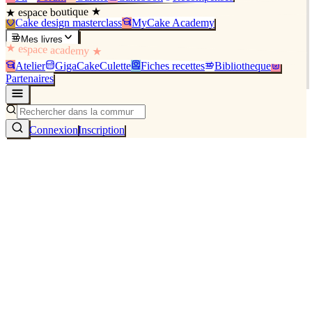
★ espace boutique ★
Cake design masterclass
MyCake Academy
Mes livres
★ espace academy ★
Atelier
GigaCakeCulette
Fiches recettes
Bibliothèque
Partenaires
Connexion
Inscription