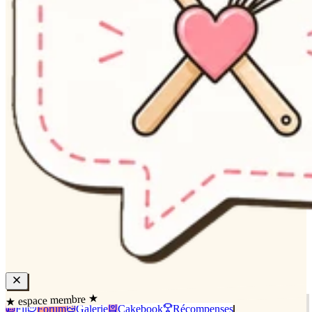
★ espace membre ★
Fil
Forum
Galerie
Cakebook
Récompenses