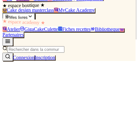
★ espace boutique ★
Cake design masterclass
MyCake Academy
Mes livres
★ espace academy ★
Atelier
GigaCakeCulette
Fiches recettes
Bibliothèque
Partenaires
Connexion
Inscription