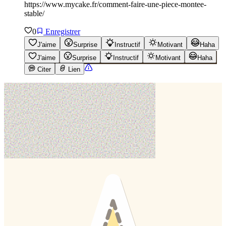
https://www.mycake.fr/comment-faire-une-piece-montee-
stable/
0
Enregistrer
J'aime
Surprise
Instructif
Motivant
Haha
J'aime
Surprise
Instructif
Motivant
Haha
Citer
Lien