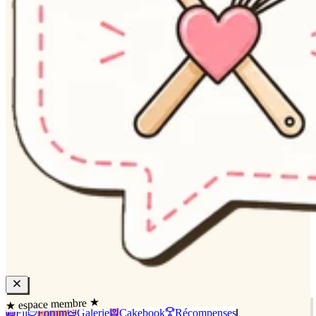
★ espace membre ★
Fil
Forum
Galerie
Cakebook
Récompenses