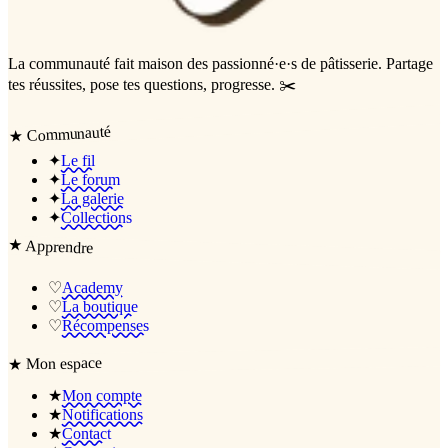
La communauté
fait maison
des passionné·e·s de pâtisserie. Partage
tes réussites, pose tes questions, progresse. ✂️
Communauté
★
✦
Le fil
✦
Le forum
✦
La galerie
✦
Collections
★
Apprendre
♡
Academy
♡
La boutique
♡
Récompenses
Mon espace
★
★
Mon compte
★
Notifications
★
Contact