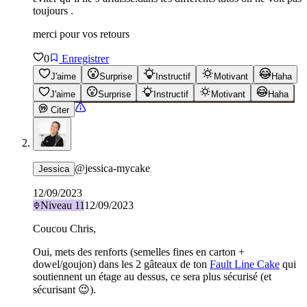
toujours .
merci pour vos retours
0
Enregistrer
J'aime
Surprise
Instructif
Motivant
Haha
J'aime
Surprise
Instructif
Motivant
Haha
Citer
@
jessica-mycake
Jessica
12/09/2023
Niveau
11
12/09/2023
Coucou Chris,
Oui, mets des renforts (semelles fines en carton +
dowel/goujon) dans les 2 gâteaux de ton
Fault Line Cake
qui
soutiennent un étage au dessus, ce sera plus sécurisé (et
sécurisant 😉).