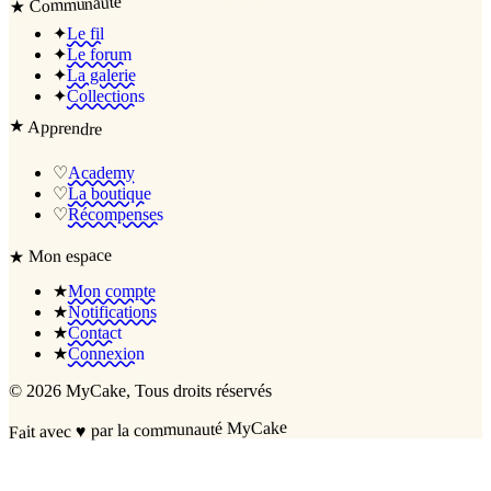
Communauté
★
✦
Le fil
✦
Le forum
✦
La galerie
✦
Collections
★
Apprendre
♡
Academy
♡
La boutique
♡
Récompenses
Mon espace
★
★
Mon compte
★
Notifications
★
Contact
★
Connexion
©
2026
MyCake
, Tous droits réservés
par la communauté MyCake
♥
Fait avec