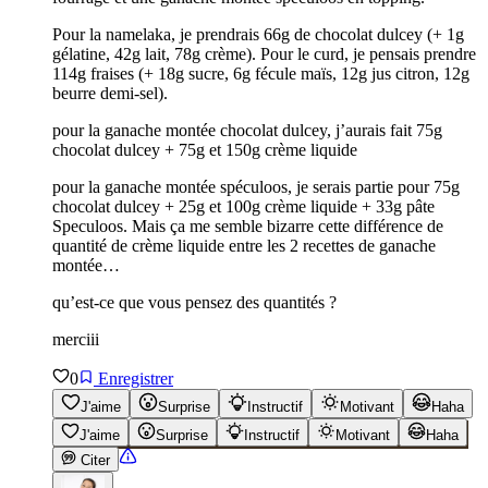
Pour la namelaka, je prendrais 66g de chocolat dulcey (+ 1g
gélatine, 42g lait, 78g crème). Pour le curd, je pensais prendre
114g fraises (+ 18g sucre, 6g fécule maïs, 12g jus citron, 12g
beurre demi-sel).
pour la ganache montée chocolat dulcey, j’aurais fait 75g
chocolat dulcey + 75g et 150g crème liquide
pour la ganache montée spéculoos, je serais partie pour 75g
chocolat dulcey + 25g et 100g crème liquide + 33g pâte
Speculoos. Mais ça me semble bizarre cette différence de
quantité de crème liquide entre les 2 recettes de ganache
montée…
qu’est-ce que vous pensez des quantités ?
merciii
0
Enregistrer
J'aime
Surprise
Instructif
Motivant
Haha
J'aime
Surprise
Instructif
Motivant
Haha
Citer