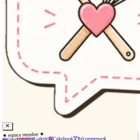
★ espace membre ★
Fil
Forum
Galerie
Cakebook
Récompenses