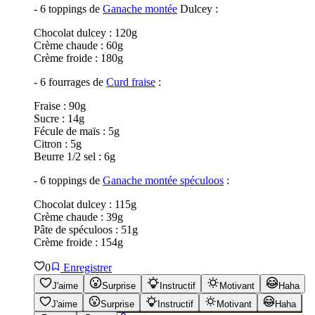
- 6 toppings de
Ganache montée
Dulcey :
Chocolat dulcey : 120g
Crème chaude : 60g
Crème froide : 180g
- 6 fourrages de
Curd fraise
:
Fraise : 90g
Sucre : 14g
Fécule de maïs : 5g
Citron : 5g
Beurre 1/2 sel : 6g
- 6 toppings de
Ganache montée spéculoos
:
Chocolat dulcey : 115g
Crème chaude : 39g
Pâte de spéculoos : 51g
Crème froide : 154g
0
Enregistrer
J'aime
Surprise
Instructif
Motivant
Haha
J'aime
Surprise
Instructif
Motivant
Haha