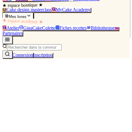
★ espace boutique ★
Cake design masterclass
MyCake Academy
Mes livres
★ espace academy ★
Atelier
GigaCakeCulette
Fiches recettes
Bibliothèque
Partenaires
Connexion
Inscription