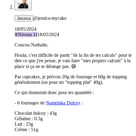
@
jessica-mycake
Jessica
18/05/2024
Niveau
11
18/05/2024
Coucou Nathalie,
Houla, c'est difficile de partir "de la fin de tes calculs" pour te
dire ce que j'en pense, je vais faire "mes propres calculs" à la
place si ça ne te dérange pas. 😅
Par cupcakes, je prévois 20g de fourrage et 60g de topping
généralement (ou pour un "topping plat" 40g).
Ce qui donnerait donc pour tes quantités :
- 6 fourrages de
Namelaka Dulcey
:
Chocolat dulcey : 43g
Gélatine : 0.5g
Lait : 25g
Crème : 51g