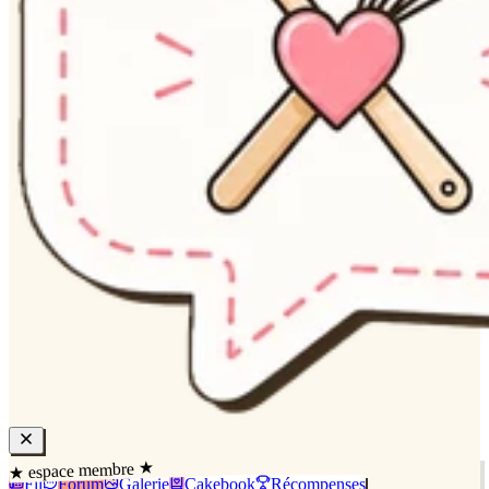
★ espace membre ★
Fil
Forum
Galerie
Cakebook
Récompenses