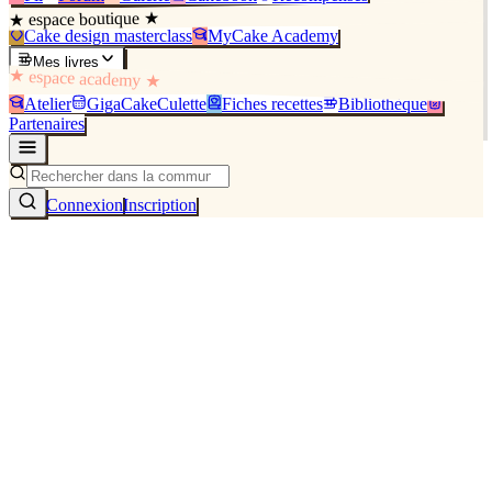
★ espace boutique ★
Cake design masterclass
MyCake Academy
Mes livres
★ espace academy ★
Atelier
GigaCakeCulette
Fiches recettes
Bibliothèque
Partenaires
Connexion
Inscription