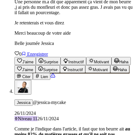
Une personne m.a dit que apparement ça vient de mon beurre
,j ai pris du monfleuri et donc pas assez gras. J avais pas vu qu
il fallait un pourcentage.
Je retenterais et vous direz
Merci beaucoup de votre aide
Belle journée Jessica
0
Enregistrer
J'aime
Surprise
Instructif
Motivant
Haha
J'aime
Surprise
Instructif
Motivant
Haha
Citer
Lien
@
jessica-mycake
Jessica
26/11/2024
Niveau
11
26/11/2024
Comme je l'indique dans l'article, il faut que ton beurre ait
au
moins 82% de matières grasses et qu'il ne soit pas