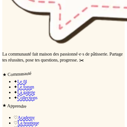
La communauté
fait maison
des passionné·e·s de pâtisserie. Partage
tes réussites, pose tes questions, progresse. ✂️
Communauté
★
✦
Le fil
✦
Le forum
✦
La galerie
✦
Collections
★
Apprendre
♡
Academy
♡
La boutique