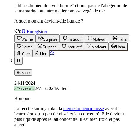
Utilises-tu bien du "vrai beurre" et non pas de l'alléger ou de
la margarine ou autre matière grasse végétale etc.
A quel moment devient-elle liquide ?
0
Enregistrer
J'aime
Surprise
Instructif
Motivant
Haha
J'aime
Surprise
Instructif
Motivant
Haha
Citer
Lien
R
Roxane
24/11/2024
Niveau
2
24/11/2024
Auteur
Bonjour
La recette sur my cake ,la
crème au beurre russe
avec du
beurre doux ,un peu demi sel et lait concentré. Elle devient
plus liquide après le lait concentré, il est bien froid et pas
allégé