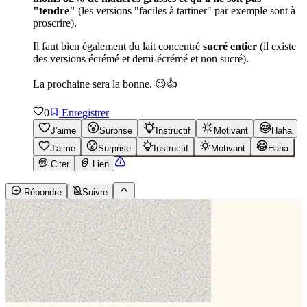
"tendre"
(les versions "faciles à tartiner" par exemple sont à
proscrire).
Il faut bien également du lait concentré
sucré entier
(il existe
des versions écrémé et demi-écrémé et non sucré).
La prochaine sera la bonne. 😉👍
0
Enregistrer
J'aime
Surprise
Instructif
Motivant
Haha
J'aime
Surprise
Instructif
Motivant
Haha
Citer
Lien
Répondre
Suivre