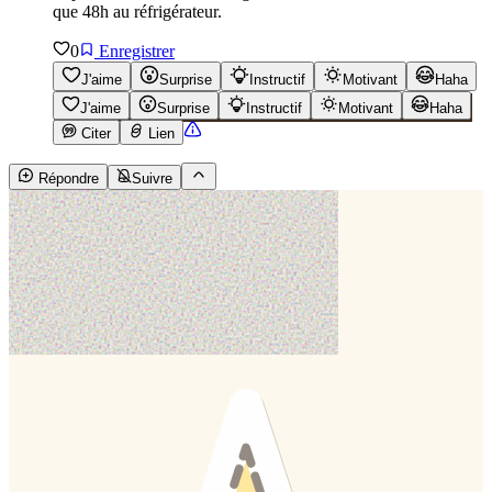
que 48h au réfrigérateur.
0
Enregistrer
J'aime
Surprise
Instructif
Motivant
Haha
J'aime
Surprise
Instructif
Motivant
Haha
Citer
Lien
Répondre
Suivre