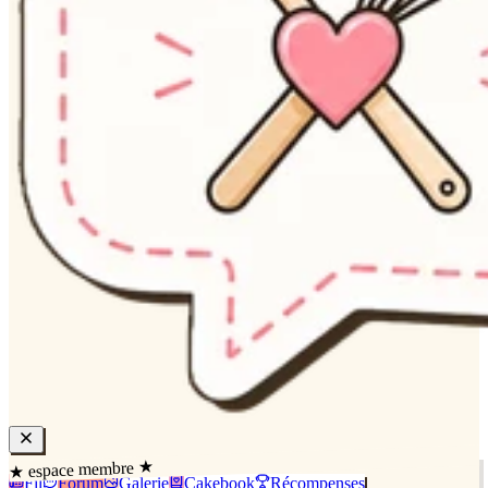
★ espace membre ★
Fil
Forum
Galerie
Cakebook
Récompenses