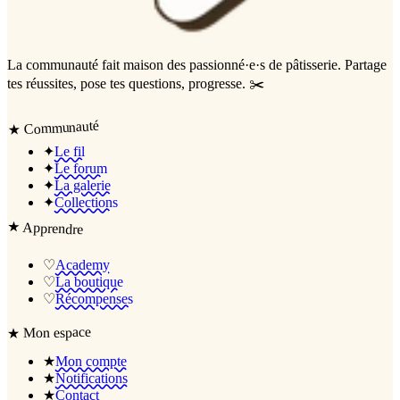
La communauté
fait maison
des passionné·e·s de pâtisserie. Partage
tes réussites, pose tes questions, progresse. ✂️
Communauté
★
✦
Le fil
✦
Le forum
✦
La galerie
✦
Collections
★
Apprendre
♡
Academy
♡
La boutique
♡
Récompenses
Mon espace
★
★
Mon compte
★
Notifications
★
Contact