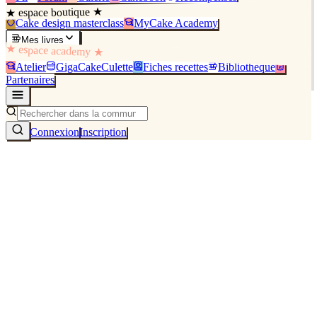
★ espace boutique ★
Cake design masterclass
MyCake Academy
Mes livres
★ espace academy ★
Atelier
GigaCakeCulette
Fiches recettes
Bibliothèque
Partenaires
Connexion
Inscription