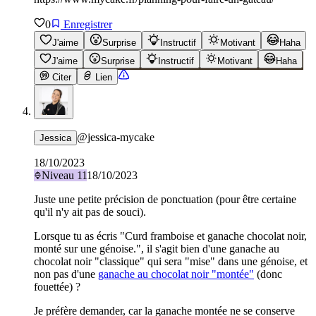
0
Enregistrer
J'aime
Surprise
Instructif
Motivant
Haha
J'aime
Surprise
Instructif
Motivant
Haha
Citer
Lien
@
jessica-mycake
Jessica
18/10/2023
Niveau
11
18/10/2023
Juste une petite précision de ponctuation (pour être certaine
qu'il n'y ait pas de souci).
Lorsque tu as écris "Curd framboise et ganache chocolat noir,
monté sur une génoise.", il s'agit bien d'une ganache au
chocolat noir "classique" qui sera "mise" dans une génoise, et
non pas d'une
ganache au chocolat noir "montée"
(donc
fouettée) ?
Je préfère demander, car la ganache montée ne se conserve