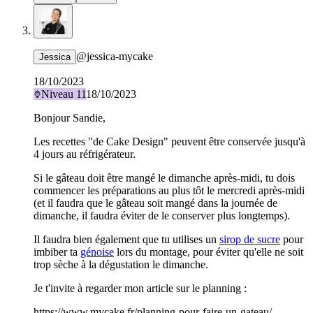
@
jessica-mycake
Jessica
18/10/2023
Niveau
11
18/10/2023
Bonjour Sandie,
Les recettes "de Cake Design" peuvent être conservée jusqu'à
4 jours au réfrigérateur.
Si le gâteau doit être mangé le dimanche après-midi, tu dois
commencer les préparations au plus tôt le mercredi après-midi
(et il faudra que le gâteau soit mangé dans la journée de
dimanche, il faudra éviter de le conserver plus longtemps).
Il faudra bien également que tu utilises un
sirop de sucre
pour
imbiber ta
génoise
lors du montage, pour éviter qu'elle ne soit
trop sèche à la dégustation le dimanche.
Je t'invite à regarder mon article sur le planning :
https://www.mycake.fr/planning-pour-faire-un-gateau/