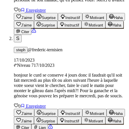
0
Enregistrer
J'aime
Surprise
Instructif
Motivant
Haha
J'aime
Surprise
Instructif
Motivant
Haha
Citer
S
@
frederic-ternisien
steph
17/10/2023
Niveau
7
17/10/2023
bonjour le curd se conserve 4 jours donc il faudrait qu'il soit
fait mercredi au plus tôt ou alors suivant l'heure à laquelle
votre soeur vient le chercher, faire le curd le matin pour
monter le gâteau dans l'après midi?! Pour la ganache et la
génoise vous pouvez les préparer le mercredi, pas de soucis.
0
Enregistrer
J'aime
Surprise
Instructif
Motivant
Haha
J'aime
Surprise
Instructif
Motivant
Haha
Citer
Lien