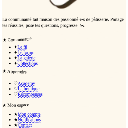
La communauté
fait maison
des passionné·e·s de pâtisserie. Partage
tes réussites, pose tes questions, progresse. ✂️
Communauté
★
✦
Le fil
✦
Le forum
✦
La galerie
✦
Collections
★
Apprendre
♡
Academy
♡
La boutique
♡
Récompenses
Mon espace
★
★
Mon compte
★
Notifications
★
Contact