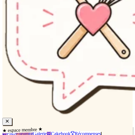
★ espace membre ★
Fil
Forum
Galerie
Cakebook
Récompenses