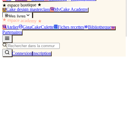
★ espace boutique ★
Cake design masterclass
MyCake Academy
Mes livres
★ espace academy ★
Atelier
GigaCakeCulette
Fiches recettes
Bibliothèque
Partenaires
Connexion
Inscription