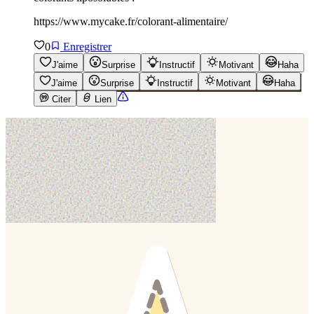
https://www.mycake.fr/colorant-alimentaire/
0
Enregistrer
J'aime
Surprise
Instructif
Motivant
Haha
J'aime
Surprise
Instructif
Motivant
Haha
Citer
Lien