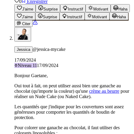
0
Enregistrer
J'aime
Surprise
Instructif
Motivant
Haha
J'aime
Surprise
Instructif
Motivant
Haha
Citer
@
jessica-mycake
Jessica
17/09/2024
Niveau
11
17/09/2024
Bonjour Gaetane,
Oui tout à fait, on peut utiliser aussi bien une ganache au
chocolat (qu'importe la couleur) qu'une
crème au beurre
pour
réaliser un Nude Cake (ou Naked Cake).
Les quantités que j'indique pour les couvertures sont assez
généreuses pour comporter les quantités de boudin de
protection.
Pour colorer une ganache au chocolat, il faut utiliser des
colorants liposolubles :