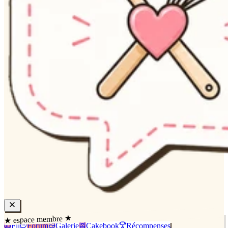
★ espace membre ★
Fil
Forum
Galerie
Cakebook
Récompenses