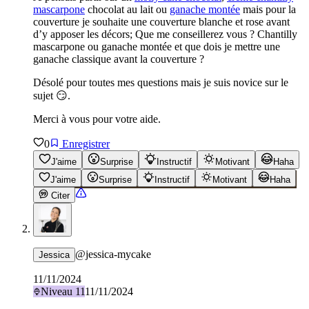
mascarpone
chocolat au lait ou
ganache montée
mais pour la
couverture je souhaite une couverture blanche et rose avant
d’y apposer les décors; Que me conseillerez vous ? Chantilly
mascarpone ou ganache montée et que dois je mettre une
ganache classique avant la couverture ?
Désolé pour toutes mes questions mais je suis novice sur le
sujet 😏.
Merci à vous pour votre aide.
0
Enregistrer
J'aime
Surprise
Instructif
Motivant
Haha
J'aime
Surprise
Instructif
Motivant
Haha
Citer
@
jessica-mycake
Jessica
11/11/2024
Niveau
11
11/11/2024