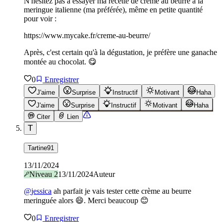
N'hésitez pas à essayer ma recette de crème au beurre à la
meringue italienne (ma préférée), même en petite quantité
pour voir :
https://www.mycake.fr/creme-au-beurre/
Après, c'est certain qu'à la dégustation, je préfère une ganache
montée au chocolat. 😋
0
Enregistrer
J'aime
Surprise
Instructif
Motivant
Haha
J'aime
Surprise
Instructif
Motivant
Haha
Citer
Lien
T
Tartine91
13/11/2024
Niveau
2
13/11/2024
Auteur
@
jessica
ah parfait je vais tester cette crème au beurre
meringuée alors 😄. Merci beaucoup 😊
0
Enregistrer