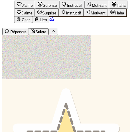
J'aime
Surprise
Instructif
Motivant
Haha
J'aime
Surprise
Instructif
Motivant
Haha
Citer
Lien
Répondre
Suivre