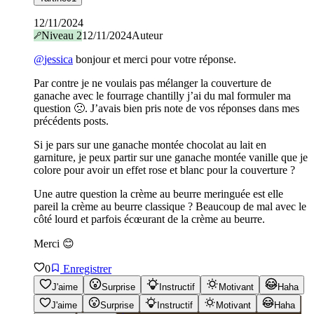
12/11/2024
Niveau
2
12/11/2024
Auteur
@
jessica
bonjour et merci pour votre réponse.
Par contre je ne voulais pas mélanger la couverture de
ganache avec le fourrage chantilly j’ai du mal formuler ma
question 🙁. J’avais bien pris note de vos réponses dans mes
précédents posts.
Si je pars sur une ganache montée chocolat au lait en
garniture, je peux partir sur une ganache montée vanille que je
colore pour avoir un effet rose et blanc pour la couverture ?
Une autre question la crème au beurre meringuée est elle
pareil la crème au beurre classique ? Beaucoup de mal avec le
côté lourd et parfois écœurant de la crème au beurre.
Merci 😊
0
Enregistrer
J'aime
Surprise
Instructif
Motivant
Haha
J'aime
Surprise
Instructif
Motivant
Haha