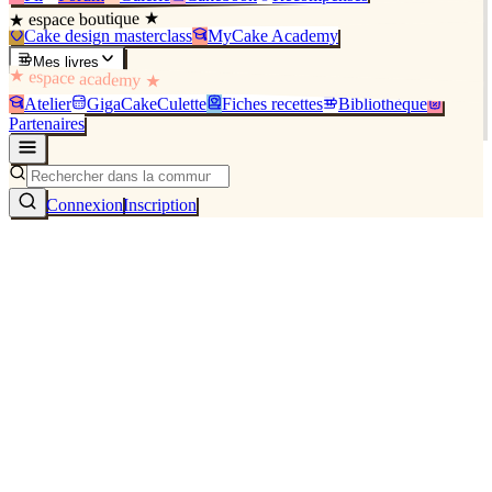
★ espace boutique ★
Cake design masterclass
MyCake Academy
Mes livres
★ espace academy ★
Atelier
GigaCakeCulette
Fiches recettes
Bibliothèque
Partenaires
Connexion
Inscription