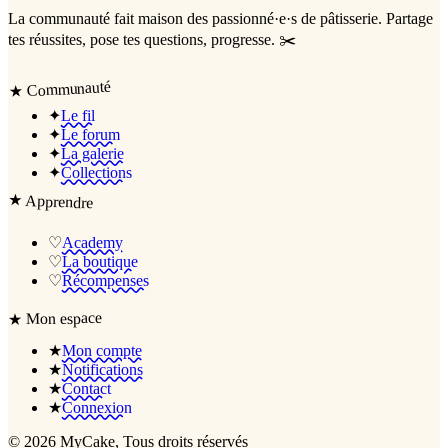
La communauté
fait maison
des passionné·e·s de pâtisserie. Partage
tes réussites, pose tes questions, progresse. ✂️
Communauté
★
✦
Le fil
✦
Le forum
✦
La galerie
✦
Collections
★
Apprendre
♡
Academy
♡
La boutique
♡
Récompenses
Mon espace
★
★
Mon compte
★
Notifications
★
Contact
★
Connexion
©
2026
MyCake
, Tous droits réservés