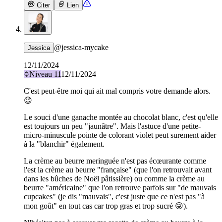
Citer
Lien
@
jessica-mycake
Jessica
12/11/2024
Niveau
11
12/11/2024
C'est peut-être moi qui ait mal compris votre demande alors.
😉
Le souci d'une ganache montée au chocolat blanc, c'est qu'elle
est toujours un peu "jaunâtre". Mais l'astuce d'une petite-
micro-minuscule pointe de colorant violet peut surement aider
à la "blanchir" également.
La crème au beurre meringuée n'est pas écœurante comme
l'est la crème au beurre "française" (que l'on retrouvait avant
dans les bûches de Noël pâtissière) ou comme la crème au
beurre "américaine" que l'on retrouve parfois sur "de mauvais
cupcakes" (je dis "mauvais", c'est juste que ce n'est pas "à
mon goût" en tout cas car trop gras et trop sucré 😜).