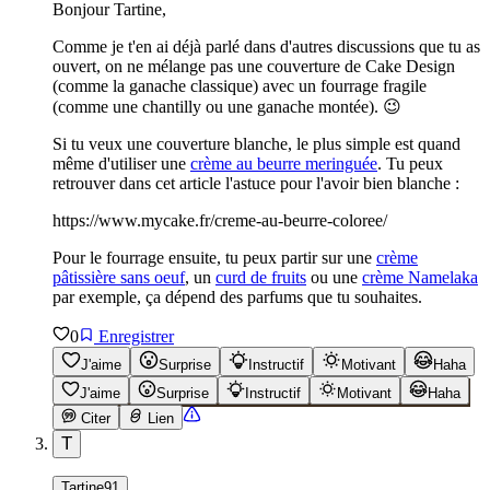
Bonjour Tartine,
Comme je t'en ai déjà parlé dans d'autres discussions que tu as
ouvert, on ne mélange pas une couverture de Cake Design
(comme la ganache classique) avec un fourrage fragile
(comme une chantilly ou une ganache montée). 😉
Si tu veux une couverture blanche, le plus simple est quand
même d'utiliser une
crème au beurre meringuée
. Tu peux
retrouver dans cet article l'astuce pour l'avoir bien blanche :
https://www.mycake.fr/creme-au-beurre-coloree/
Pour le fourrage ensuite, tu peux partir sur une
crème
pâtissière sans oeuf
, un
curd de fruits
ou une
crème Namelaka
par exemple, ça dépend des parfums que tu souhaites.
0
Enregistrer
J'aime
Surprise
Instructif
Motivant
Haha
J'aime
Surprise
Instructif
Motivant
Haha
Citer
Lien
T
Tartine91