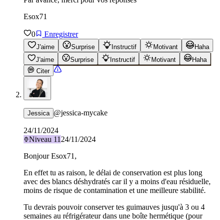
Esox71
0
Enregistrer
J'aime
Surprise
Instructif
Motivant
Haha
J'aime
Surprise
Instructif
Motivant
Haha
Citer
@
jessica-mycake
Jessica
24/11/2024
Niveau
11
24/11/2024
Bonjour Esox71,
En effet tu as raison, le délai de conservation est plus long
avec des blancs déshydratés car il y a moins d'eau résiduelle,
moins de risque de contamination et une meilleure stabilité.
Tu devrais pouvoir conserver tes guimauves jusqu'à 3 ou 4
semaines au réfrigérateur dans une boîte hermétique (pour