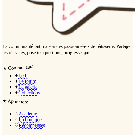
La communauté
fait maison
des passionné·e·s de pâtisserie. Partage
tes réussites, pose tes questions, progresse. ✂️
Communauté
★
✦
Le fil
✦
Le forum
✦
La galerie
✦
Collections
★
Apprendre
♡
Academy
♡
La boutique
♡
Récompenses