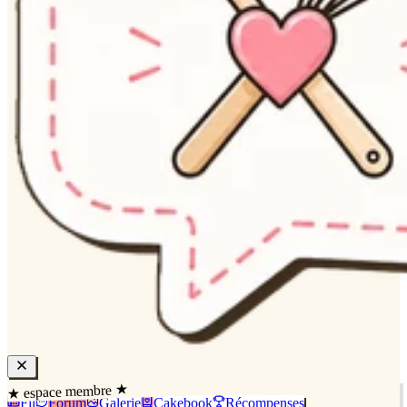
★ espace membre ★
Fil
Forum
Galerie
Cakebook
Récompenses