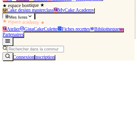
★ espace boutique ★
Cake design masterclass
MyCake Academy
Mes livres
★ espace academy ★
Atelier
GigaCakeCulette
Fiches recettes
Bibliothèque
Partenaires
Connexion
Inscription