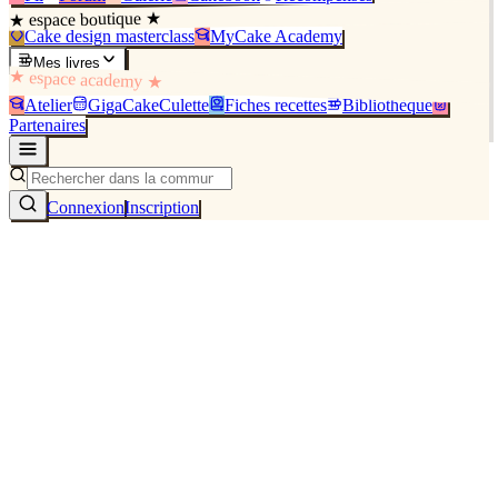
★ espace boutique ★
Cake design masterclass
MyCake Academy
Mes livres
★ espace academy ★
Atelier
GigaCakeCulette
Fiches recettes
Bibliothèque
Partenaires
Connexion
Inscription