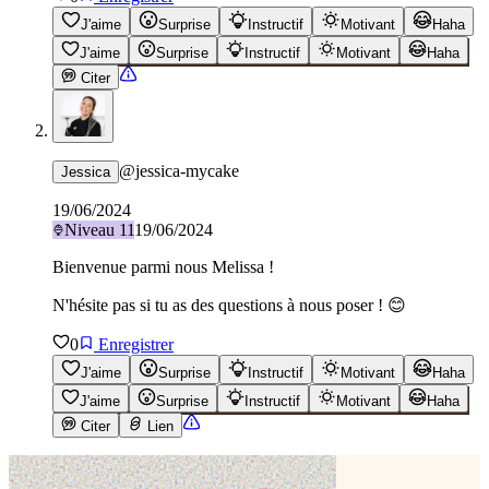
J'aime
Surprise
Instructif
Motivant
Haha
J'aime
Surprise
Instructif
Motivant
Haha
Citer
@
jessica-mycake
Jessica
19/06/2024
Niveau
11
19/06/2024
Bienvenue parmi nous Melissa !
N'hésite pas si tu as des questions à nous poser ! 😊
0
Enregistrer
J'aime
Surprise
Instructif
Motivant
Haha
J'aime
Surprise
Instructif
Motivant
Haha
Citer
Lien