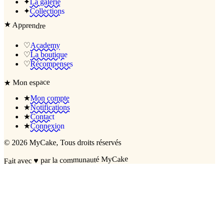
✦
La galerie
✦
Collections
★
Apprendre
♡
Academy
♡
La boutique
♡
Récompenses
Mon espace
★
★
Mon compte
★
Notifications
★
Contact
★
Connexion
©
2026
MyCake
, Tous droits réservés
par la communauté MyCake
♥
Fait avec