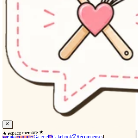
★ espace membre ★
Fil
Forum
Galerie
Cakebook
Récompenses