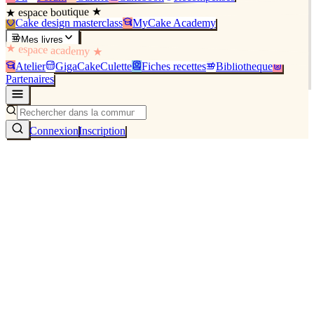
★ espace boutique ★
Cake design masterclass
MyCake Academy
Mes livres
★ espace academy ★
Atelier
GigaCakeCulette
Fiches recettes
Bibliothèque
Partenaires
Connexion
Inscription