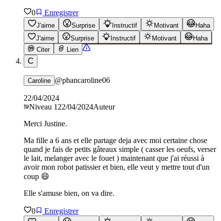
0
Enregistrer
J'aime
Surprise
Instructif
Motivant
Haha
J'aime
Surprise
Instructif
Motivant
Haha
Citer
Lien
C
@
phancaroline06
Caroline
22/04/2024
Niveau
1
22/04/2024
Auteur
Merci Justine.
Ma fille a 6 ans et elle partage deja avec moi certaine chose
quand je fais de petits gâteaux simple ( casser les oeufs, verser
le lait, melanger avec le fouet ) maintenant que j'ai réussi à
avoir mon robot patissier et bien, elle veut y mettre tout d'un
coup 😄
Elle s'amuse bien, on va dire.
0
Enregistrer