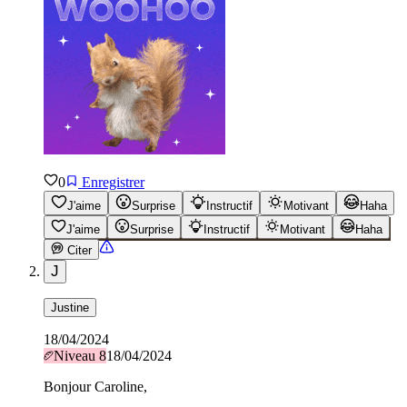
0
Enregistrer
J'aime
Surprise
Instructif
Motivant
Haha
J'aime
Surprise
Instructif
Motivant
Haha
Citer
J
Justine
18/04/2024
Niveau
8
18/04/2024
Bonjour Caroline,