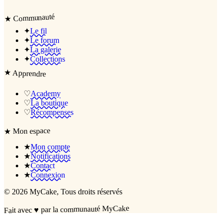
Communauté
★
✦
Le fil
✦
Le forum
✦
La galerie
✦
Collections
★
Apprendre
♡
Academy
♡
La boutique
♡
Récompenses
Mon espace
★
★
Mon compte
★
Notifications
★
Contact
★
Connexion
©
2026
MyCake
, Tous droits réservés
par la communauté MyCake
♥
Fait avec