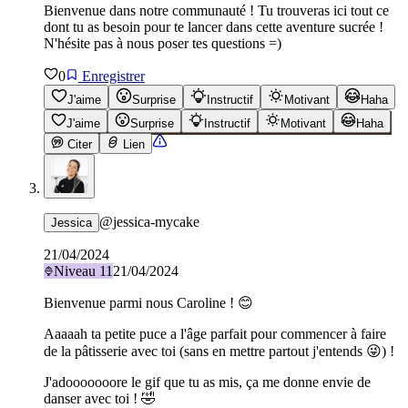
Bienvenue dans notre communauté ! Tu trouveras ici tout ce
dont tu as besoin pour te lancer dans cette aventure sucrée !
N'hésite pas à nous poser tes questions =)
0
Enregistrer
J'aime
Surprise
Instructif
Motivant
Haha
J'aime
Surprise
Instructif
Motivant
Haha
Citer
Lien
@
jessica-mycake
Jessica
21/04/2024
Niveau
11
21/04/2024
Bienvenue parmi nous Caroline ! 😊
Aaaaah ta petite puce a l'âge parfait pour commencer à faire
de la pâtisserie avec toi (sans en mettre partout j'entends 😜) !
J'adooooooore le gif que tu as mis, ça me donne envie de
danser avec toi ! 🤣