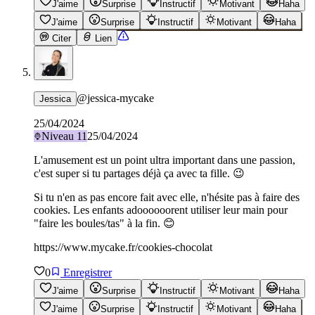
J'aime
Surprise
Instructif
Motivant
Haha
J'aime
Surprise
Instructif
Motivant
Haha
Citer
Lien
@
jessica-mycake
Jessica
25/04/2024
Niveau
11
25/04/2024
L'amusement est un point ultra important dans une passion,
c'est super si tu partages déjà ça avec ta fille. 😉
Si tu n'en as pas encore fait avec elle, n'hésite pas à faire des
cookies. Les enfants adoooooorent utiliser leur main pour
"faire les boules/tas" à la fin. 😊
https://www.mycake.fr/cookies-chocolat
0
Enregistrer
J'aime
Surprise
Instructif
Motivant
Haha
J'aime
Surprise
Instructif
Motivant
Haha