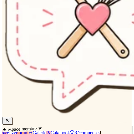
★ espace membre ★
Fil
Forum
Galerie
Cakebook
Récompenses