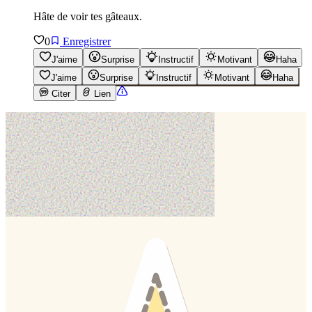
Hâte de voir tes gâteaux.
0
Enregistrer
J'aime
Surprise
Instructif
Motivant
Haha
J'aime
Surprise
Instructif
Motivant
Haha
Citer
Lien