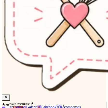
★ espace membre ★
Fil
Forum
Galerie
Cakebook
Récompenses