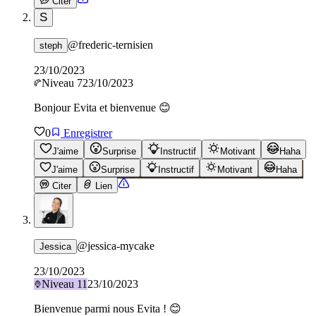
Citer
S
@
frederic-ternisien
steph
23/10/2023
Niveau
7
23/10/2023
Bonjour Evita et bienvenue 😊
0
Enregistrer
J'aime
Surprise
Instructif
Motivant
Haha
J'aime
Surprise
Instructif
Motivant
Haha
Citer
Lien
@
jessica-mycake
Jessica
23/10/2023
Niveau
11
23/10/2023
Bienvenue parmi nous Evita ! 😊