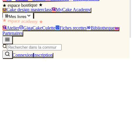
★ espace boutique ★
Cake design masterclass
MyCake Academy
Mes livres
★ espace academy ★
Atelier
GigaCakeCulette
Fiches recettes
Bibliothèque
Partenaires
Connexion
Inscription