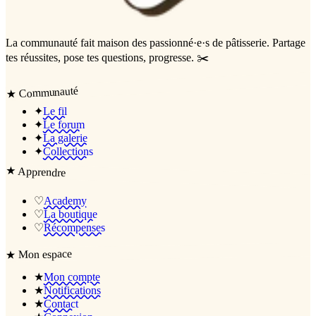
La communauté
fait maison
des passionné·e·s de pâtisserie. Partage
tes réussites, pose tes questions, progresse. ✂️
Communauté
★
✦
Le fil
✦
Le forum
✦
La galerie
✦
Collections
★
Apprendre
♡
Academy
♡
La boutique
♡
Récompenses
Mon espace
★
★
Mon compte
★
Notifications
★
Contact