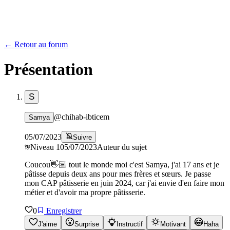
← Retour au forum
Présentation
S
@
chihab-ibticem
Samya
05/07/2023
Suivre
Niveau
1
05/07/2023
Auteur du sujet
Coucou👋🏽 tout le monde moi c'est Samya, j'ai 17 ans et je
pâtisse depuis deux ans pour mes frères et sœurs. Je passe
mon CAP pâtisserie en juin 2024, car j'ai envie d'en faire mon
métier et d'avoir ma propre pâtisserie.
0
Enregistrer
J'aime
Surprise
Instructif
Motivant
Haha