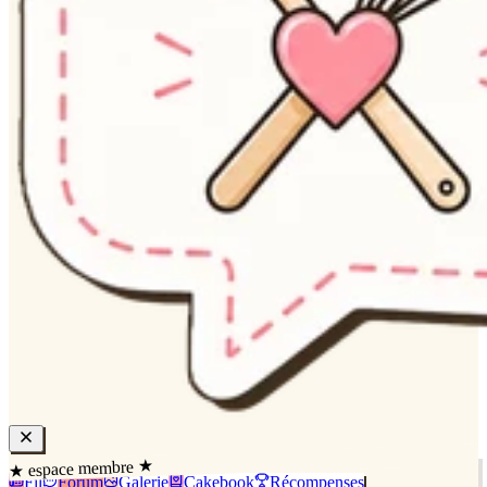
★ espace membre ★
Fil
Forum
Galerie
Cakebook
Récompenses