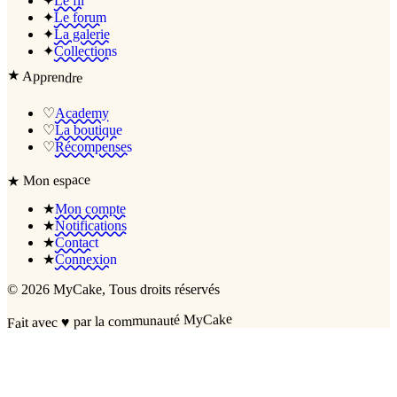
✦
Le fil
✦
Le forum
✦
La galerie
✦
Collections
★
Apprendre
♡
Academy
♡
La boutique
♡
Récompenses
Mon espace
★
★
Mon compte
★
Notifications
★
Contact
★
Connexion
©
2026
MyCake
, Tous droits réservés
par la communauté MyCake
♥
Fait avec