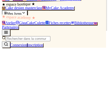
★ espace boutique ★
Cake design masterclass
MyCake Academy
Mes livres
★ espace academy ★
Atelier
GigaCakeCulette
Fiches recettes
Bibliothèque
Partenaires
Connexion
Inscription