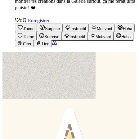
montrer tes créations dans la Galerie surtout, ça me ferait ultra
plaisir ! ❤️
0
Enregistrer
J'aime
Surprise
Instructif
Motivant
Haha
J'aime
Surprise
Instructif
Motivant
Haha
Citer
Lien