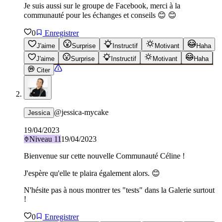
Je suis aussi sur le groupe de Facebook, merci à la
communauté pour les échanges et conseils 😊 😊
0
Enregistrer
J'aime
Surprise
Instructif
Motivant
Haha
J'aime
Surprise
Instructif
Motivant
Haha
Citer
@
jessica-mycake
Jessica
19/04/2023
Niveau
11
19/04/2023
Bienvenue sur cette nouvelle Communauté Céline !
J'espère qu'elle te plaira également alors. 😊
N'hésite pas à nous montrer tes "tests" dans la Galerie surtout
!
0
Enregistrer