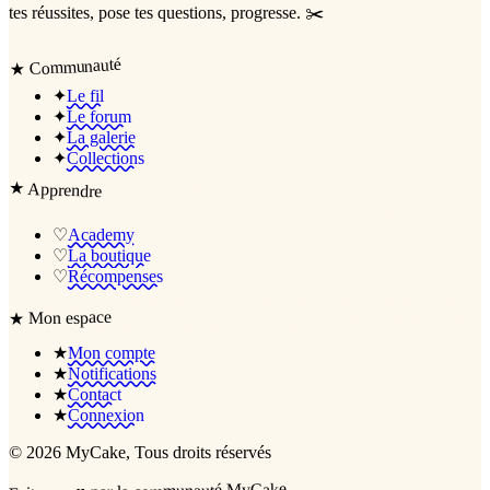
tes réussites, pose tes questions, progresse. ✂️
Communauté
★
✦
Le fil
✦
Le forum
✦
La galerie
✦
Collections
★
Apprendre
♡
Academy
♡
La boutique
♡
Récompenses
Mon espace
★
★
Mon compte
★
Notifications
★
Contact
★
Connexion
©
2026
MyCake
, Tous droits réservés