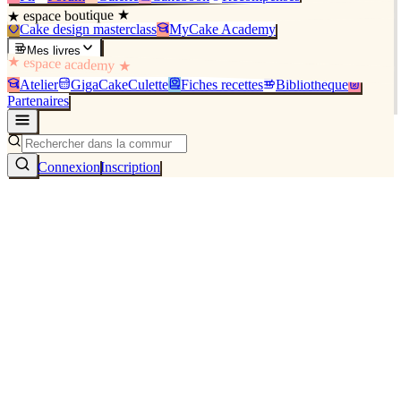
★ espace boutique ★
Cake design masterclass
MyCake Academy
Mes livres
★ espace academy ★
Atelier
GigaCakeCulette
Fiches recettes
Bibliothèque
Partenaires
Connexion
Inscription