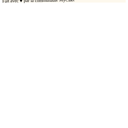
par la communauté MyCake
♥
Fait avec