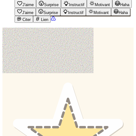
J'aime
Surprise
Instructif
Motivant
Haha
J'aime
Surprise
Instructif
Motivant
Haha
Citer
Lien