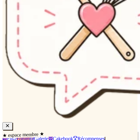
★ espace membre ★
Fil
Forum
Galerie
Cakebook
Récompenses