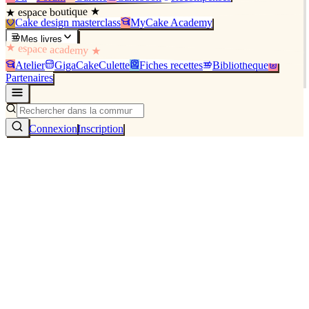
★ espace boutique ★
Cake design masterclass
MyCake Academy
Mes livres
★ espace academy ★
Atelier
GigaCakeCulette
Fiches recettes
Bibliothèque
Partenaires
Connexion
Inscription