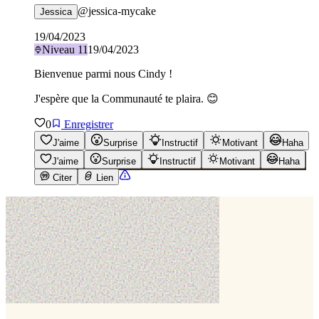
@
jessica-mycake
Jessica
19/04/2023
Niveau
11
19/04/2023
Bienvenue parmi nous Cindy !
J'espère que la Communauté te plaira. 😊
0
Enregistrer
J'aime
Surprise
Instructif
Motivant
Haha
J'aime
Surprise
Instructif
Motivant
Haha
Citer
Lien