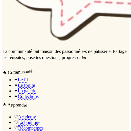
La communauté
fait maison
des passionné·e·s de pâtisserie. Partage
tes réussites, pose tes questions, progresse. ✂️
Communauté
★
✦
Le fil
✦
Le forum
✦
La galerie
✦
Collections
★
Apprendre
♡
Academy
♡
La boutique
♡
Récompenses