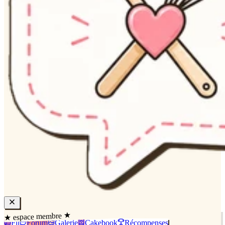
★ espace membre ★
Fil
Forum
Galerie
Cakebook
Récompenses