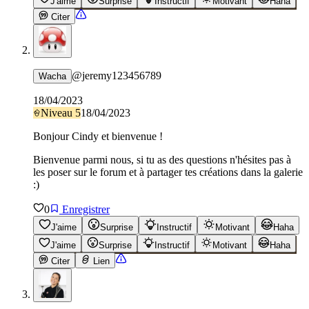
J'aime
Surprise
Instructif
Motivant
Haha
Citer
@
jeremy123456789
Wacha
18/04/2023
Niveau
5
18/04/2023
Bonjour Cindy et bienvenue !
Bienvenue parmi nous, si tu as des questions n'hésites pas à
les poser sur le forum et à partager tes créations dans la galerie
:)
0
Enregistrer
J'aime
Surprise
Instructif
Motivant
Haha
J'aime
Surprise
Instructif
Motivant
Haha
Citer
Lien