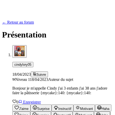
← Retour au forum
Présentation
cindylory05
18/04/2023
Suivre
Niveau
1
18/04/2023
Auteur du sujet
Bonjour je m'appelle Cindy j'ai 3 enfants j'ai 38 ans j'adore
faire la pâtisserie {mycake}:140: {mycake}:140:
0
Enregistrer
J'aime
Surprise
Instructif
Motivant
Haha