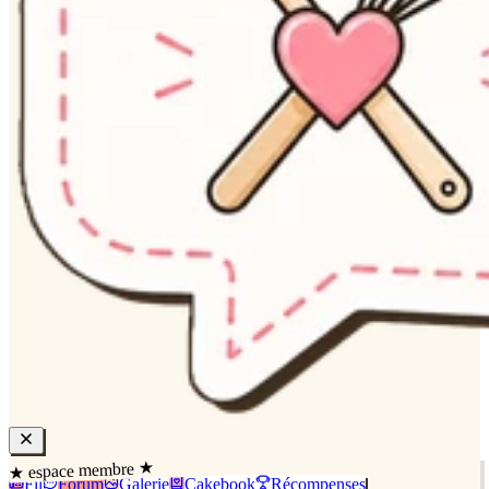
★ espace membre ★
Fil
Forum
Galerie
Cakebook
Récompenses