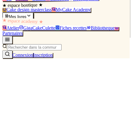
★ espace boutique ★
Cake design masterclass
MyCake Academy
Mes livres
★ espace academy ★
Atelier
GigaCakeCulette
Fiches recettes
Bibliothèque
Partenaires
Connexion
Inscription