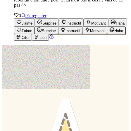
pas ^^
0
Enregistrer
J'aime
Surprise
Instructif
Motivant
Haha
J'aime
Surprise
Instructif
Motivant
Haha
Citer
Lien