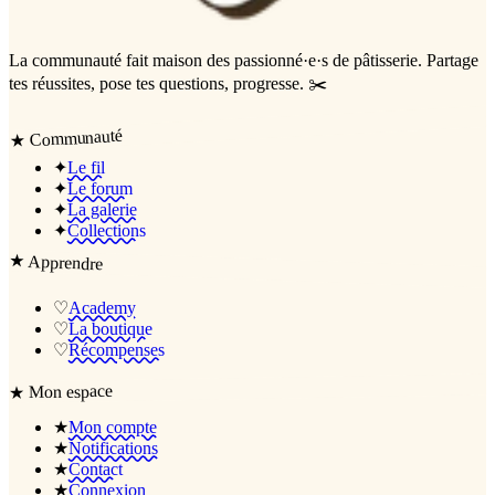
La communauté
fait maison
des passionné·e·s de pâtisserie. Partage
tes réussites, pose tes questions, progresse. ✂️
Communauté
★
✦
Le fil
✦
Le forum
✦
La galerie
✦
Collections
★
Apprendre
♡
Academy
♡
La boutique
♡
Récompenses
Mon espace
★
★
Mon compte
★
Notifications
★
Contact
★
Connexion