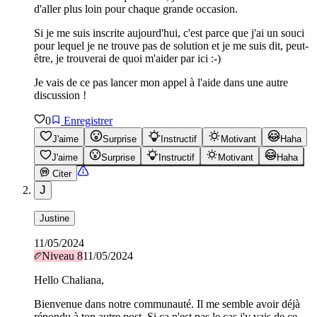
d'aller plus loin pour chaque grande occasion.
Si je me suis inscrite aujourd'hui, c'est parce que j'ai un souci
pour lequel je ne trouve pas de solution et je me suis dit, peut-
être, je trouverai de quoi m'aider par ici :-)
Je vais de ce pas lancer mon appel à l'aide dans une autre
discussion !
0
Enregistrer
J'aime
Surprise
Instructif
Motivant
Haha
J'aime
Surprise
Instructif
Motivant
Haha
Citer
J
Justine
11/05/2024
Niveau
8
11/05/2024
Hello Chaliana,
Bienvenue dans notre communauté. Il me semble avoir déjà
répondu à ton autre post. Si ça n'est pas le cas j'y vais de ce