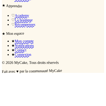
★
Apprendre
♡
Academy
♡
La boutique
♡
Récompenses
Mon espace
★
★
Mon compte
★
Notifications
★
Contact
★
Connexion
©
2026
MyCake
, Tous droits réservés
par la communauté MyCake
♥
Fait avec