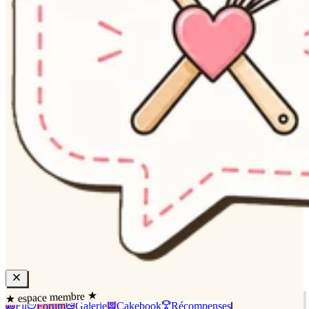
★ espace membre ★
Fil
Forum
Galerie
Cakebook
Récompenses