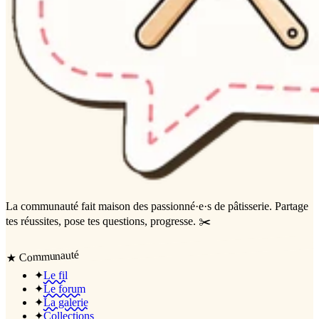
La communauté
fait maison
des passionné·e·s de pâtisserie. Partage
tes réussites, pose tes questions, progresse. ✂️
Communauté
★
✦
Le fil
✦
Le forum
✦
La galerie
✦
Collections