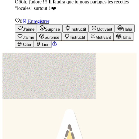
Ôôôh, j'adore !!! Il faudra que tu nous partages tes recettes
"locales" surtout ! ❤️
0
Enregistrer
J'aime
Surprise
Instructif
Motivant
Haha
J'aime
Surprise
Instructif
Motivant
Haha
Citer
Lien