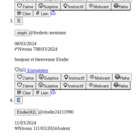
J'aime
Surprise
Instructif
Motivant
Haha
Citer
Lien
S
@
frederic-ternisien
steph
08/03/2024
Niveau
7
08/03/2024
bonjour et bienvenue Elodie
0
Enregistrer
J'aime
Surprise
Instructif
Motivant
Haha
J'aime
Surprise
Instructif
Motivant
Haha
Citer
Lien
E
@
elodie24111990
Elodie2411
11/03/2024
Niveau
1
11/03/2024
Auteur