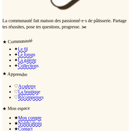
La communauté
fait maison
des passionné·e·s de pâtisserie. Partage
tes réussites, pose tes questions, progresse. ✂️
Communauté
★
✦
Le fil
✦
Le forum
✦
La galerie
✦
Collections
★
Apprendre
♡
Academy
♡
La boutique
♡
Récompenses
Mon espace
★
★
Mon compte
★
Notifications
★
Contact