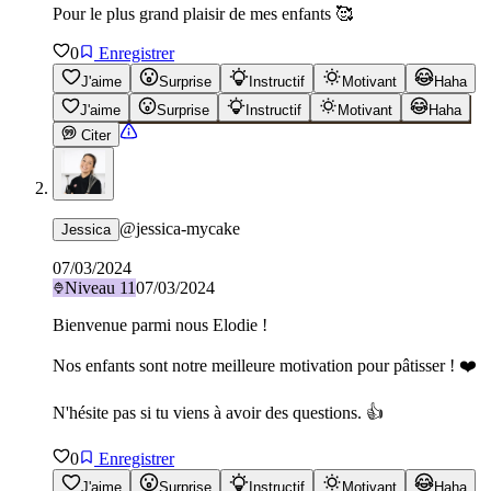
Pour le plus grand plaisir de mes enfants 🥰
0
Enregistrer
J'aime
Surprise
Instructif
Motivant
Haha
J'aime
Surprise
Instructif
Motivant
Haha
Citer
@
jessica-mycake
Jessica
07/03/2024
Niveau
11
07/03/2024
Bienvenue parmi nous Elodie !
Nos enfants sont notre meilleure motivation pour pâtisser ! ❤️
N'hésite pas si tu viens à avoir des questions. 👍
0
Enregistrer
J'aime
Surprise
Instructif
Motivant
Haha