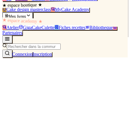
★ espace boutique ★
Cake design masterclass
MyCake Academy
Mes livres
★ espace academy ★
Atelier
GigaCakeCulette
Fiches recettes
Bibliothèque
Partenaires
Connexion
Inscription