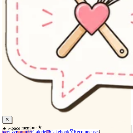
★ espace membre ★
Fil
Forum
Galerie
Cakebook
Récompenses