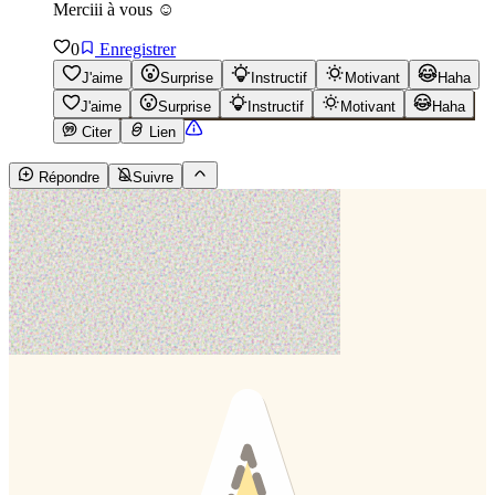
Merciii à vous ☺️
0
Enregistrer
J'aime
Surprise
Instructif
Motivant
Haha
J'aime
Surprise
Instructif
Motivant
Haha
Citer
Lien
Répondre
Suivre