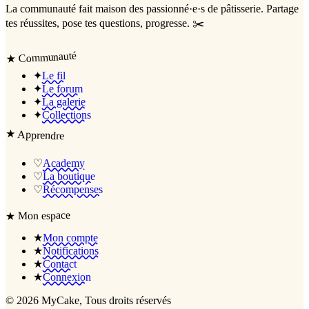
La communauté
fait maison
des passionné·e·s de pâtisserie. Partage
tes réussites, pose tes questions, progresse. ✂️
Communauté
★
✦
Le fil
✦
Le forum
✦
La galerie
✦
Collections
★
Apprendre
♡
Academy
♡
La boutique
♡
Récompenses
Mon espace
★
★
Mon compte
★
Notifications
★
Contact
★
Connexion
©
2026
MyCake
, Tous droits réservés