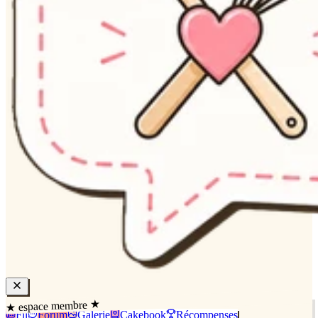
★ espace membre ★
Fil
Forum
Galerie
Cakebook
Récompenses