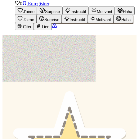
0
Enregistrer
J'aime
Surprise
Instructif
Motivant
Haha
J'aime
Surprise
Instructif
Motivant
Haha
Citer
Lien