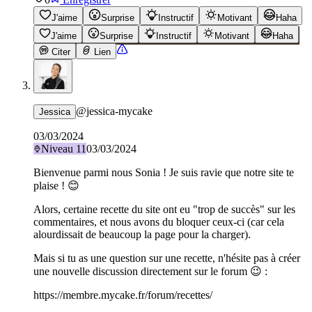
J'aime
Surprise
Instructif
Motivant
Haha
J'aime
Surprise
Instructif
Motivant
Haha
Citer
Lien
@
jessica-mycake
Jessica
03/03/2024
Niveau
11
03/03/2024
Bienvenue parmi nous Sonia ! Je suis ravie que notre site te
plaise ! 😊
Alors, certaine recette du site ont eu "trop de succès" sur les
commentaires, et nous avons du bloquer ceux-ci (car cela
alourdissait de beaucoup la page pour la charger).
Mais si tu as une question sur une recette, n'hésite pas à créer
une nouvelle discussion directement sur le forum 😉 :
https://membre.mycake.fr/forum/recettes/