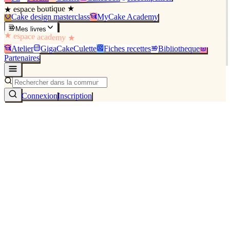
★ espace boutique ★
Cake design masterclass
MyCake Academy
Mes livres
★ espace academy ★
Atelier
GigaCakeCulette
Fiches recettes
Bibliothèque
Partenaires
Connexion
Inscription