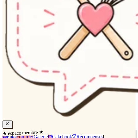
★ espace membre ★
Fil
Forum
Galerie
Cakebook
Récompenses