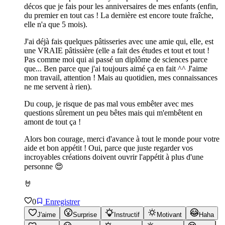
décos que je fais pour les anniversaires de mes enfants (enfin,
du premier en tout cas ! La dernière est encore toute fraîche,
elle n'a que 5 mois).
J'ai déjà fais quelques pâtisseries avec une amie qui, elle, est
une VRAIE pâtissière (elle a fait des études et tout et tout !
Pas comme moi qui ai passé un diplôme de sciences parce
que... Ben parce que j'ai toujours aimé ça en fait ^^ J'aime
mon travail, attention ! Mais au quotidien, mes connaissances
ne me servent à rien).
Du coup, je risque de pas mal vous embêter avec mes
questions sûrement un peu bêtes mais qui m'embêtent en
amont de tout ça !
Alors bon courage, merci d'avance à tout le monde pour votre
aide et bon appétit ! Oui, parce que juste regarder vos
incroyables créations doivent ouvrir l'appétit à plus d'une
personne 😍
🤘
0
Enregistrer
J'aime
Surprise
Instructif
Motivant
Haha