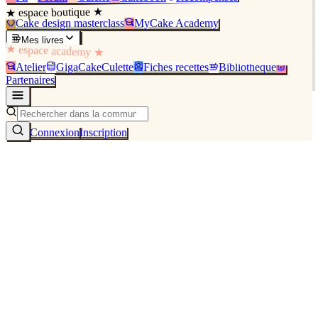
★ espace boutique ★
Cake design masterclass
MyCake Academy
Mes livres
★ espace academy ★
Atelier
GigaCakeCulette
Fiches recettes
Bibliothèque
Partenaires
Connexion
Inscription