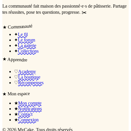
La communauté
fait maison
des passionné·e·s de pâtisserie. Partage
tes réussites, pose tes questions, progresse. ✂️
Communauté
★
✦
Le fil
✦
Le forum
✦
La galerie
✦
Collections
★
Apprendre
♡
Academy
♡
La boutique
♡
Récompenses
Mon espace
★
★
Mon compte
★
Notifications
★
Contact
★
Connexion
©
2026
MyCake
, Tous droits réservés