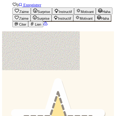
0
Enregistrer
J'aime
Surprise
Instructif
Motivant
Haha
J'aime
Surprise
Instructif
Motivant
Haha
Citer
Lien