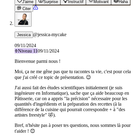
J'aime
Surprise
Instructif
Motivant
Haha
Citer
@
jessica-mycake
Jessica
09/11/2024
Niveau
11
09/11/2024
Bienvenue parmi nous !
Moi, ça ne me gêne pas que tu racontes ta vie, c'est pour cela
que j'ai créé ce topic de présentation. 😉
J'ai aussi fait des études scientifiques initialement (je suis
ingénieure en Informatique), sache que ça aide beaucoup en
Pâtisserie, car on a appris "la précision" nécessaire pour les
quantités d'ingrédients et la préparation des recettes (à la
différence de la cuisine qui pourrait correspondre + à "des
artistes freestyle" 🤣).
Bref, n'hésite pas à poser tes questions, nous sommes là pour
t'aider ! 😊