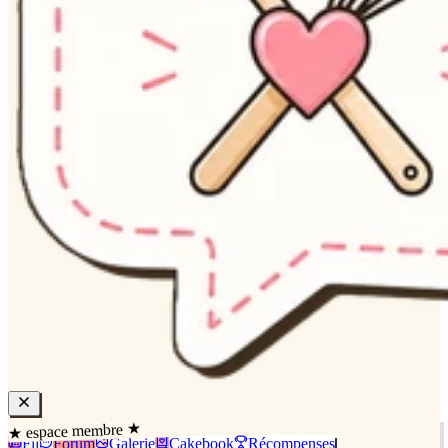
★ espace membre ★
Fil
Forum
Galerie
Cakebook
Récompenses