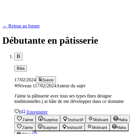
← Retour au forum
Débutante en pâtisserie
B
Biba
17/02/2024
Suivre
Niveau
1
17/02/2024
Auteur du sujet
J'aime la pâtisserie avec tous ses types fines designe
traditionnelles j ai hâte de me développer dans ce domaine
0
Enregistrer
J'aime
Surprise
Instructif
Motivant
Haha
J'aime
Surprise
Instructif
Motivant
Haha