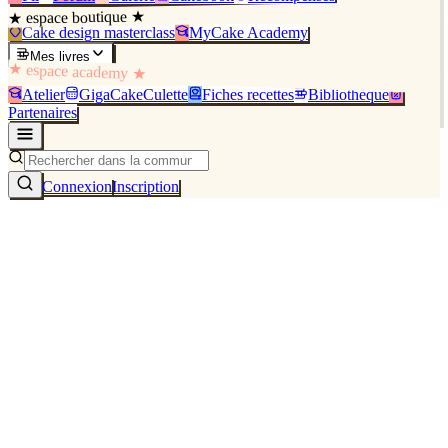
★ espace boutique ★
Cake design masterclass
MyCake Academy
Mes livres
★ espace academy ★
Atelier
GigaCakeCulette
Fiches recettes
Bibliothèque
Partenaires
Connexion
Inscription