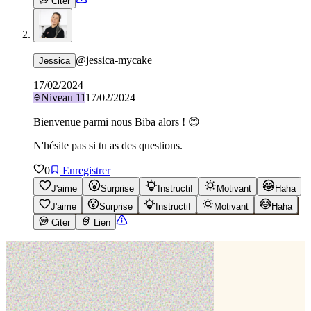
Citer
@
jessica-mycake
Jessica
17/02/2024
Niveau
11
17/02/2024
Bienvenue parmi nous Biba alors ! 😊
N'hésite pas si tu as des questions.
0
Enregistrer
J'aime
Surprise
Instructif
Motivant
Haha
J'aime
Surprise
Instructif
Motivant
Haha
Citer
Lien