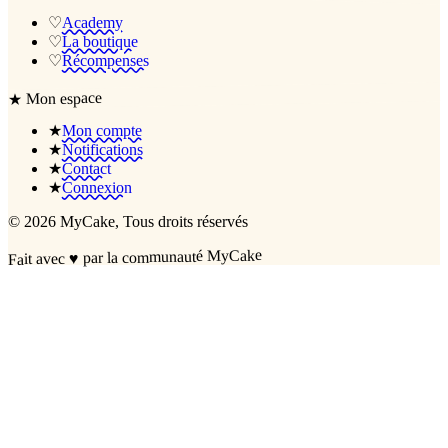
♡
Academy
♡
La boutique
♡
Récompenses
Mon espace
★
★
Mon compte
★
Notifications
★
Contact
★
Connexion
©
2026
MyCake
, Tous droits réservés
par la communauté MyCake
♥
Fait avec