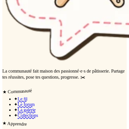
La communauté
fait maison
des passionné·e·s de pâtisserie. Partage
tes réussites, pose tes questions, progresse. ✂️
Communauté
★
✦
Le fil
✦
Le forum
✦
La galerie
✦
Collections
★
Apprendre