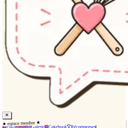
★ espace membre ★
Fil
Forum
Galerie
Cakebook
Récompenses