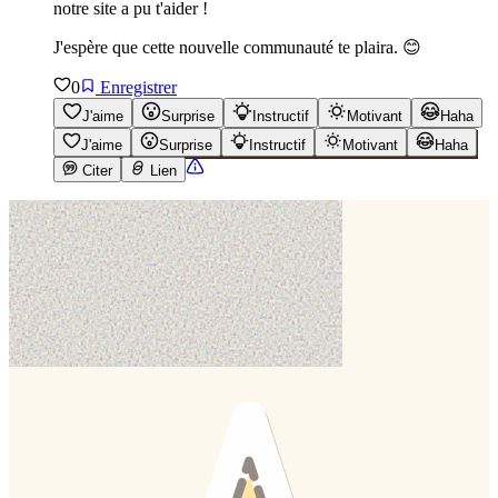
notre site a pu t'aider !
J'espère que cette nouvelle communauté te plaira. 😊
0
Enregistrer
J'aime
Surprise
Instructif
Motivant
Haha
J'aime
Surprise
Instructif
Motivant
Haha
Citer
Lien