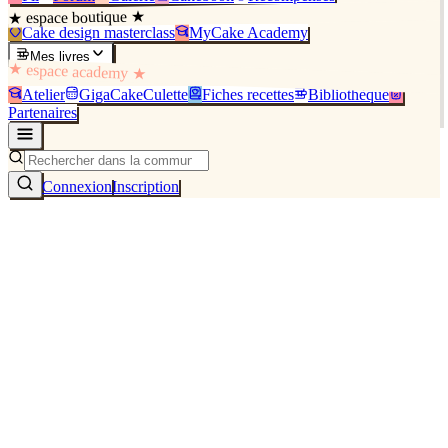
★ espace boutique ★
Cake design masterclass
MyCake Academy
Mes livres
★ espace academy ★
Atelier
GigaCakeCulette
Fiches recettes
Bibliothèque
Partenaires
Connexion
Inscription