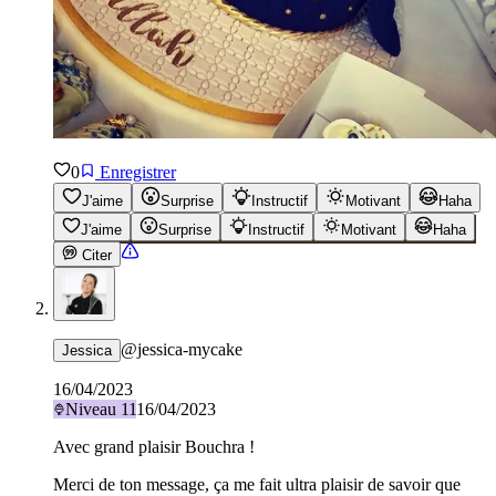
0
Enregistrer
J'aime
Surprise
Instructif
Motivant
Haha
J'aime
Surprise
Instructif
Motivant
Haha
Citer
@
jessica-mycake
Jessica
16/04/2023
Niveau
11
16/04/2023
Avec grand plaisir Bouchra !
Merci de ton message, ça me fait ultra plaisir de savoir que