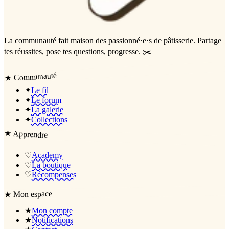
La communauté
fait maison
des passionné·e·s de pâtisserie. Partage
tes réussites, pose tes questions, progresse. ✂️
Communauté
★
✦
Le fil
✦
Le forum
✦
La galerie
✦
Collections
★
Apprendre
♡
Academy
♡
La boutique
♡
Récompenses
Mon espace
★
★
Mon compte
★
Notifications