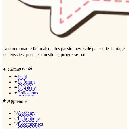
La communauté
fait maison
des passionné·e·s de pâtisserie. Partage
tes réussites, pose tes questions, progresse. ✂️
Communauté
★
✦
Le fil
✦
Le forum
✦
La galerie
✦
Collections
★
Apprendre
♡
Academy
♡
La boutique
♡
Récompenses