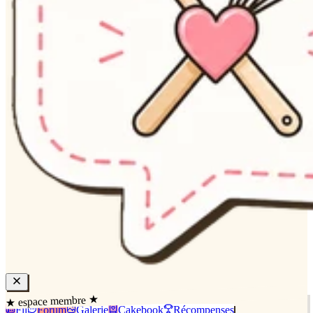
★ espace membre ★
Fil
Forum
Galerie
Cakebook
Récompenses