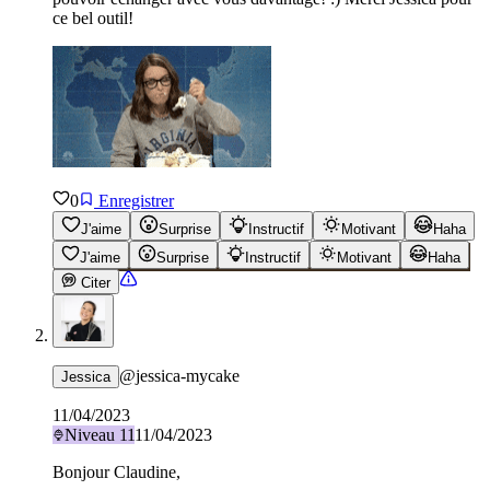
ce bel outil!
0
Enregistrer
J'aime
Surprise
Instructif
Motivant
Haha
J'aime
Surprise
Instructif
Motivant
Haha
Citer
@
jessica-mycake
Jessica
11/04/2023
Niveau
11
11/04/2023
Bonjour Claudine,