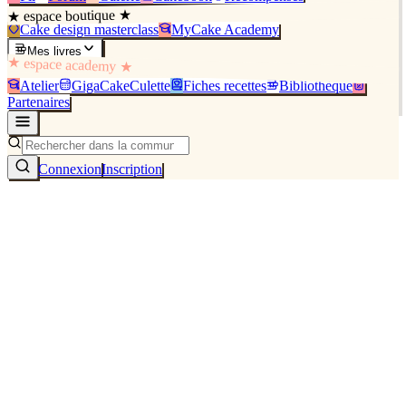
★ espace boutique ★
Cake design masterclass
MyCake Academy
Mes livres
★ espace academy ★
Atelier
GigaCakeCulette
Fiches recettes
Bibliothèque
Partenaires
Connexion
Inscription