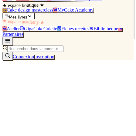
★ espace boutique ★
Cake design masterclass
MyCake Academy
Mes livres
★ espace academy ★
Atelier
GigaCakeCulette
Fiches recettes
Bibliothèque
Partenaires
Connexion
Inscription