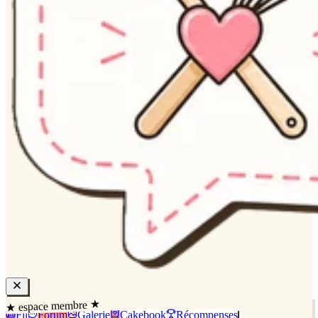
★ espace membre ★
Fil
Forum
Galerie
Cakebook
Récompenses