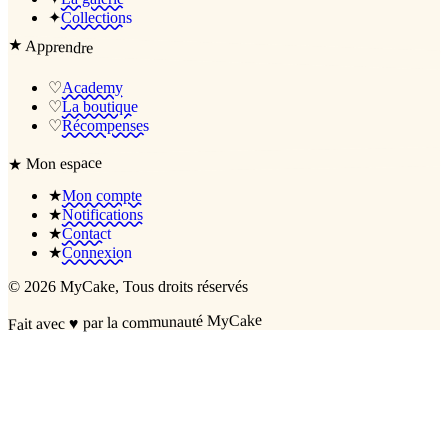
✦
Collections
★
Apprendre
♡
Academy
♡
La boutique
♡
Récompenses
Mon espace
★
★
Mon compte
★
Notifications
★
Contact
★
Connexion
©
2026
MyCake
, Tous droits réservés
par la communauté MyCake
♥
Fait avec