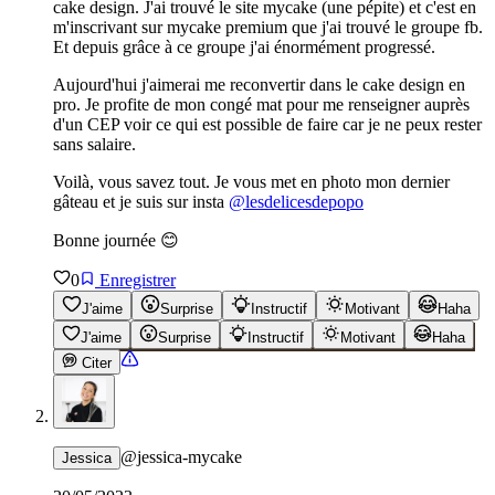
cake design. J'ai trouvé le site mycake (une pépite) et c'est en
m'inscrivant sur mycake premium que j'ai trouvé le groupe fb.
Et depuis grâce à ce groupe j'ai énormément progressé.
Aujourd'hui j'aimerai me reconvertir dans le cake design en
pro. Je profite de mon congé mat pour me renseigner auprès
d'un CEP voir ce qui est possible de faire car je ne peux rester
sans salaire.
Voilà, vous savez tout. Je vous met en photo mon dernier
gâteau et je suis sur insta
@
lesdelicesdepopo
Bonne journée 😊
0
Enregistrer
J'aime
Surprise
Instructif
Motivant
Haha
J'aime
Surprise
Instructif
Motivant
Haha
Citer
@
jessica-mycake
Jessica