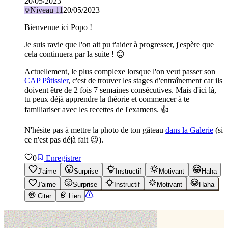
20/05/2023
Niveau
11
20/05/2023
Bienvenue ici Popo !
Je suis ravie que l'on ait pu t'aider à progresser, j'espère que
cela continuera par la suite ! 😊
Actuellement, le plus complexe lorsque l'on veut passer son
CAP Pâtissier
, c'est de trouver les stages d'entraînement car ils
doivent être de 2 fois 7 semaines consécutives. Mais d'ici là,
tu peux déjà apprendre la théorie et commencer à te
familiariser avec les recettes de l'examens. 👍
N'hésite pas à mettre la photo de ton gâteau
dans la Galerie
(si
ce n'est pas déjà fait 😉).
0
Enregistrer
J'aime
Surprise
Instructif
Motivant
Haha
J'aime
Surprise
Instructif
Motivant
Haha
Citer
Lien