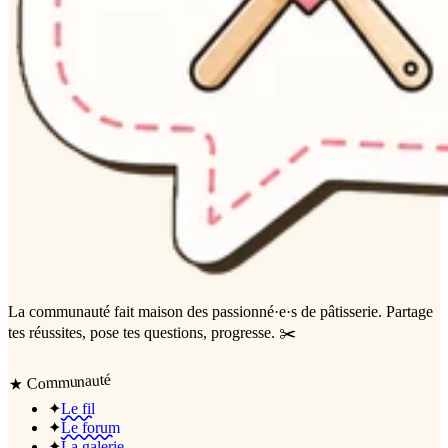
La communauté
fait maison
des passionné·e·s de pâtisserie. Partage
tes réussites, pose tes questions, progresse. ✂️
Communauté
★
✦
Le fil
✦
Le forum
✦
La galerie