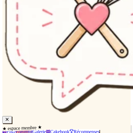
★ espace membre ★
Fil
Forum
Galerie
Cakebook
Récompenses