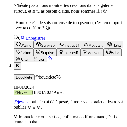
N'hésite pas à nous montrer tes créations dans la galerie
surtout, et si tu as besoin d'aide, nous sommes là ! 👍
"Boucklete" : Je suis curieuse de ton pseudo, c'est en rapport
avec ta coiffure ? 😆
0
Enregistrer
J'aime
Surprise
Instructif
Motivant
Haha
J'aime
Surprise
Instructif
Motivant
Haha
Citer
Lien
B
@
boucklete76
Boucklete
18/01/2024
Niveau
3
18/01/2024
Auteur
@
jessica
oui, j'en ai déjà posté, il me reste la galette des rois à
publier ☺️☺️☺️.
Mdr boucklete oui c'est ça, enfin ma coiffure quand j'étais
jeune hahaha