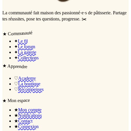
La communauté
fait maison
des passionné·e·s de pâtisserie. Partage
tes réussites, pose tes questions, progresse. ✂️
Communauté
★
✦
Le fil
✦
Le forum
✦
La galerie
✦
Collections
★
Apprendre
♡
Academy
♡
La boutique
♡
Récompenses
Mon espace
★
★
Mon compte
★
Notifications
★
Contact
★
Connexion