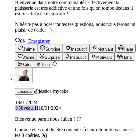
Bienvenue dans notre communauté! Effectivement la
pâtisserie est très addictive et une fois qu'on tombe dedans il
est très difficile d'en sortir !
N'hésite pas à poser toutes tes questions, nous nous ferons un
plaisir de t'aider =)
0
Enregistrer
J'aime
Surprise
Instructif
Motivant
Haha
J'aime
Surprise
Instructif
Motivant
Haha
Citer
Lien
@
jessica-mycake
Jessica
18/01/2024
Niveau
11
18/01/2024
Bienvenue parmi nous Julien ! 😊
Comme elles ont du être contentes à leur retour de vacances
tes 3 chéries. 🤗