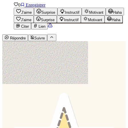
0
Enregistrer
J'aime
Surprise
Instructif
Motivant
Haha
J'aime
Surprise
Instructif
Motivant
Haha
Citer
Lien
Répondre
Suivre