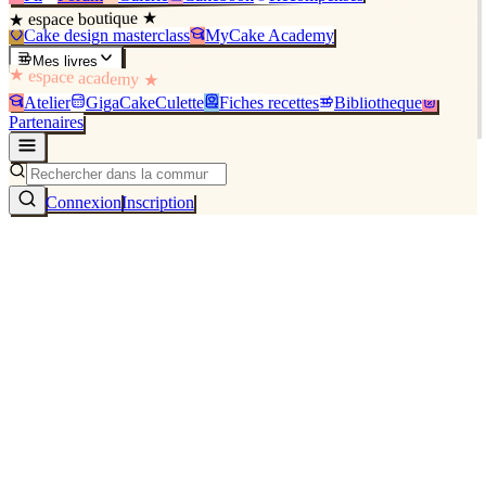
★ espace boutique ★
Cake design masterclass
MyCake Academy
Mes livres
★ espace academy ★
Atelier
GigaCakeCulette
Fiches recettes
Bibliothèque
Partenaires
Connexion
Inscription