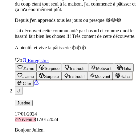
du coup étant tout seul à la maison, j'ai commencé à pâtisser et
ça m'a énormément plût.
Depuis j'en apprends tous les jours ou presque 😅😅😅.
J'ai découvert cette communauté par hasard et comme quoi le
hasard fait bien les choses !!! Très content de cette découverte.
A bientôt et vive la pâtisserie 👍👍👍
0
Enregistrer
J'aime
Surprise
Instructif
Motivant
Haha
J'aime
Surprise
Instructif
Motivant
Haha
Citer
J
Justine
17/01/2024
Niveau
8
17/01/2024
Bonjour Julien,