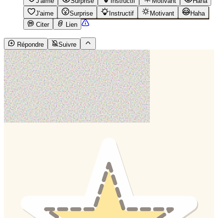
J'aime
Surprise
Instructif
Motivant
Haha
J'aime
Surprise
Instructif
Motivant
Haha
Citer
Lien
Répondre
Suivre