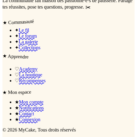
La communauté
fait maison
des passionné·e·s de pâtisserie. Partage
tes réussites, pose tes questions, progresse. ✂️
Communauté
★
✦
Le fil
✦
Le forum
✦
La galerie
✦
Collections
★
Apprendre
♡
Academy
♡
La boutique
♡
Récompenses
Mon espace
★
★
Mon compte
★
Notifications
★
Contact
★
Connexion
©
2026
MyCake
, Tous droits réservés