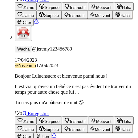
J'aime
Surprise
Instructif
Motivant
Haha
J'aime
Surprise
Instructif
Motivant
Haha
Citer
@
jeremy123456789
Wacha
17/04/2023
Niveau
5
17/04/2023
Bonjour Luluensucre et bienvenue parmi nous !
Il est vrai qu'avec un bébé ce n'est pas évident de trouver du
temps pour autre chose que lui ...
Tu n'as plus qu'a pâtisser de nuit 🙄
0
Enregistrer
J'aime
Surprise
Instructif
Motivant
Haha
J'aime
Surprise
Instructif
Motivant
Haha
Citer
Lien