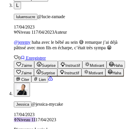
L
@
lucie-ramade
luluensucre
17/04/2023
Niveau
1
17/04/2023
Auteur
@
jeremy
haha avec le bébé au sein 😅 remarque j’ai déjà
pâtissé avec mon fils en écharpe, c’était très sympa 😁
0
Enregistrer
J'aime
Surprise
Instructif
Motivant
Haha
J'aime
Surprise
Instructif
Motivant
Haha
Citer
Lien
@
jessica-mycake
Jessica
17/04/2023
Niveau
11
17/04/2023