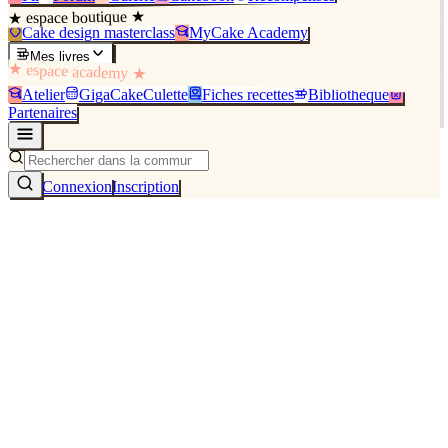
★ espace boutique ★
Cake design masterclass
MyCake Academy
Mes livres
★ espace academy ★
Atelier
GigaCakeCulette
Fiches recettes
Bibliothèque
Partenaires
Connexion
Inscription