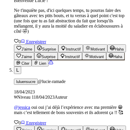
Bienvenue Lucie !
Ne t'inquiète pas, d'ici quelques temps, tu pourras faire des
gâteaux avec tes ptits bouts, et tu verras à quel point c'est top
(une fois que tu as fait abstraction du fait que lorsqu'ils
mélangent, il y aura la moitié du saladier en éclaboussures à
côté 🤣)
0
Enregistrer
J'aime
Surprise
Instructif
Motivant
Haha
J'aime
Surprise
Instructif
Motivant
Haha
Citer
Lien
L
@
lucie-ramade
luluensucre
18/04/2023
Niveau
1
18/04/2023
Auteur
@
jessica
oui oui j’ai déjà l’expérience avec ma première 😁
mais c’est tellement de bons souvenirs et ils adorent ça !! 🥰
0
Enregistrer