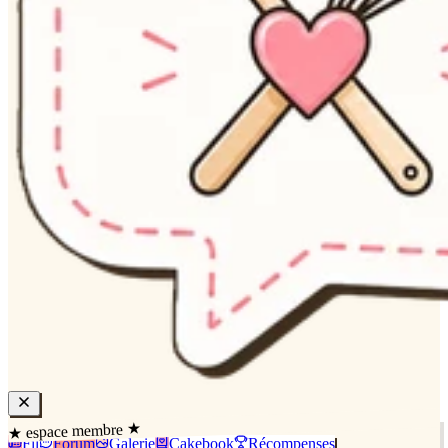
★ espace membre ★
Fil
Forum
Galerie
Cakebook
Récompenses