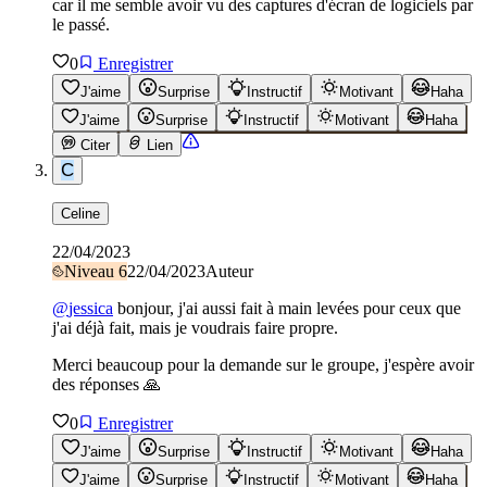
car il me semble avoir vu des captures d'écran de logiciels par
le passé.
0
Enregistrer
J'aime
Surprise
Instructif
Motivant
Haha
J'aime
Surprise
Instructif
Motivant
Haha
Citer
Lien
C
Celine
22/04/2023
Niveau
6
22/04/2023
Auteur
@
jessica
bonjour, j'ai aussi fait à main levées pour ceux que
j'ai déjà fait, mais je voudrais faire propre.
Merci beaucoup pour la demande sur le groupe, j'espère avoir
des réponses 🙏
0
Enregistrer
J'aime
Surprise
Instructif
Motivant
Haha
J'aime
Surprise
Instructif
Motivant
Haha