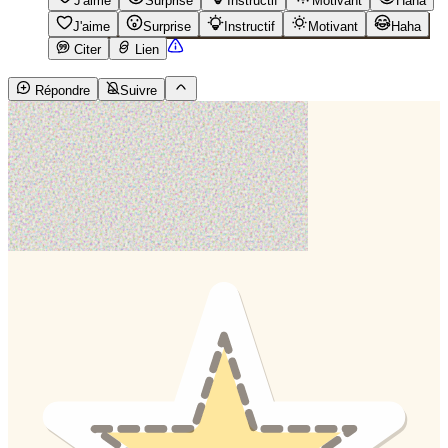
J'aime
Surprise
Instructif
Motivant
Haha
J'aime
Surprise
Instructif
Motivant
Haha
Citer
Lien
Répondre
Suivre