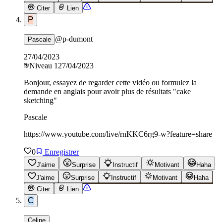
Citer
Lien
P
@
p-dumont
Pascale
27/04/2023
Niveau
1
27/04/2023
Bonjour, essayez de regarder cette vidéo ou formulez la
demande en anglais pour avoir plus de résultats "cake
sketching"
Pascale
https://www.youtube.com/live/rnKKC6rg9-w?feature=share
0
Enregistrer
J'aime
Surprise
Instructif
Motivant
Haha
J'aime
Surprise
Instructif
Motivant
Haha
Citer
Lien
C
Celine