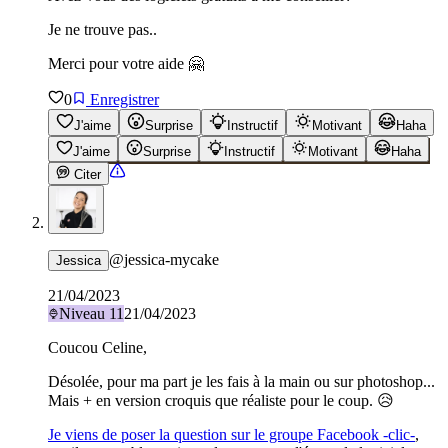
Je ne trouve pas..
Merci pour votre aide 🤗
0
Enregistrer
J'aime
Surprise
Instructif
Motivant
Haha
J'aime
Surprise
Instructif
Motivant
Haha
Citer
@
jessica-mycake
Jessica
21/04/2023
Niveau
11
21/04/2023
Coucou Celine,
Désolée, pour ma part je les fais à la main ou sur photoshop...
Mais + en version croquis que réaliste pour le coup. 😥
Je viens de poser la question sur le groupe Facebook -clic-
,