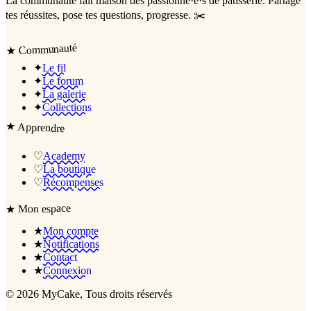
La communauté
fait maison
des passionné·e·s de pâtisserie. Partage
tes réussites, pose tes questions, progresse. ✂️
Communauté
★
✦
Le fil
✦
Le forum
✦
La galerie
✦
Collections
★
Apprendre
♡
Academy
♡
La boutique
♡
Récompenses
Mon espace
★
★
Mon compte
★
Notifications
★
Contact
★
Connexion
©
2026
MyCake
, Tous droits réservés