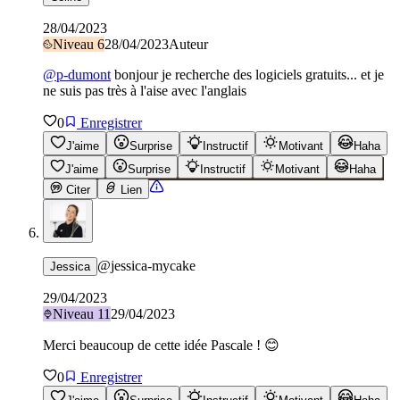
28/04/2023
Niveau
6
28/04/2023
Auteur
@
p-dumont
bonjour je recherche des logiciels gratuits... et je
ne suis pas très à l'aise avec l'anglais
0
Enregistrer
J'aime
Surprise
Instructif
Motivant
Haha
J'aime
Surprise
Instructif
Motivant
Haha
Citer
Lien
@
jessica-mycake
Jessica
29/04/2023
Niveau
11
29/04/2023
Merci beaucoup de cette idée Pascale ! 😊
0
Enregistrer