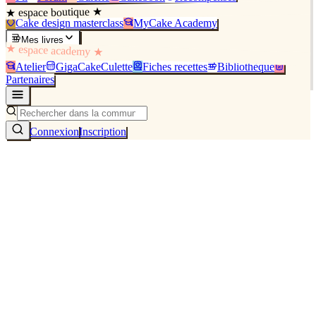
★ espace boutique ★
Cake design masterclass
MyCake Academy
Mes livres
★ espace academy ★
Atelier
GigaCakeCulette
Fiches recettes
Bibliothèque
Partenaires
Connexion
Inscription