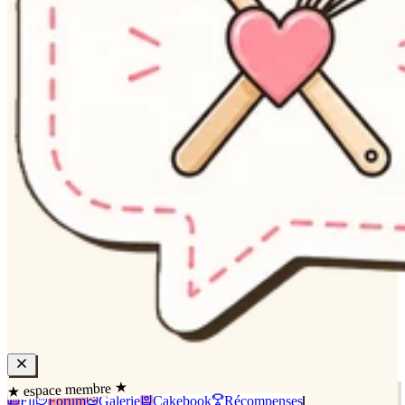
★ espace membre ★
Fil
Forum
Galerie
Cakebook
Récompenses