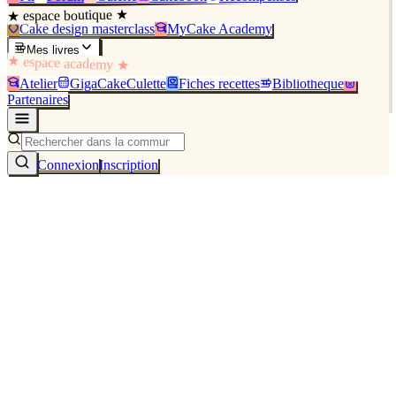
★ espace boutique ★
Cake design masterclass
MyCake Academy
Mes livres
★ espace academy ★
Atelier
GigaCakeCulette
Fiches recettes
Bibliothèque
Partenaires
Connexion
Inscription