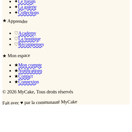
✦
Le forum
✦
La galerie
✦
Collections
★
Apprendre
♡
Academy
♡
La boutique
♡
Récompenses
Mon espace
★
★
Mon compte
★
Notifications
★
Contact
★
Connexion
©
2026
MyCake
, Tous droits réservés
par la communauté MyCake
♥
Fait avec