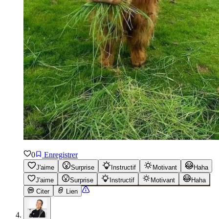
0
Enregistrer
J'aime
Surprise
Instructif
Motivant
Haha
J'aime
Surprise
Instructif
Motivant
Haha
Citer
Lien