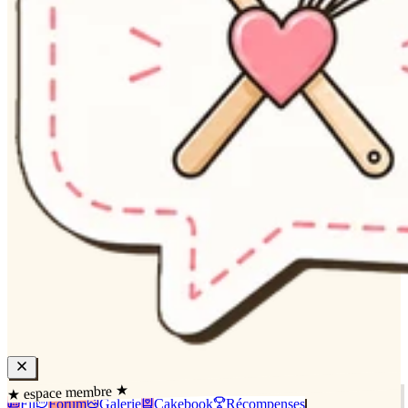
★ espace membre ★
Fil
Forum
Galerie
Cakebook
Récompenses