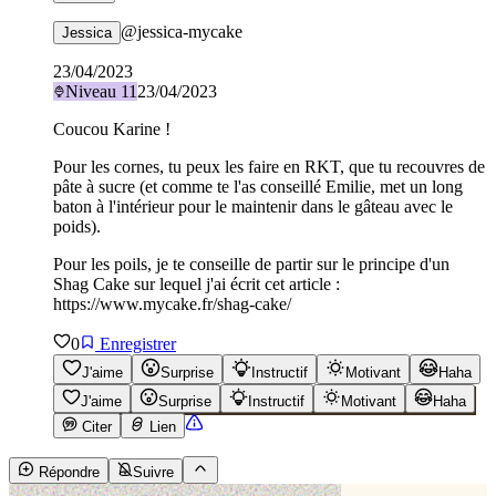
@
jessica-mycake
Jessica
23/04/2023
Niveau
11
23/04/2023
Coucou Karine !
Pour les cornes, tu peux les faire en RKT, que tu recouvres de
pâte à sucre (et comme te l'as conseillé Emilie, met un long
baton à l'intérieur pour le maintenir dans le gâteau avec le
poids).
Pour les poils, je te conseille de partir sur le principe d'un
Shag Cake sur lequel j'ai écrit cet article :
https://www.mycake.fr/shag-cake/
0
Enregistrer
J'aime
Surprise
Instructif
Motivant
Haha
J'aime
Surprise
Instructif
Motivant
Haha
Citer
Lien
Répondre
Suivre