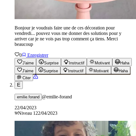
Bonjour je voudrais faire une de ces décoration pour
vendredi... pouvez vous me donner des solutions pour y
arriver car je ne vois pas trop comment ça tiens. Merci
beaucoup
0
Enregistrer
J'aime
Surprise
Instructif
Motivant
Haha
J'aime
Surprise
Instructif
Motivant
Haha
Citer
E
@
emilie-forand
emilie.forand
22/04/2023
Niveau
1
22/04/2023