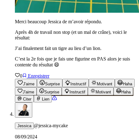
Merci beaucoup Jessica de m’avoir répondu.
Après 4h de travail non stop (et un mal de crâne), voici le
résultat:
J’ai finalement fait un tigre au lieu d’un lion.
C’est la 2e fois que je fais une figurine en PAS alors je suis
contente du résultat 😄
0
Enregistrer
J'aime
Surprise
Instructif
Motivant
Haha
J'aime
Surprise
Instructif
Motivant
Haha
Citer
Lien
@
jessica-mycake
Jessica
08/09/2024