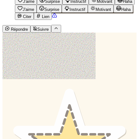
J'aime
Surprise
Instructif
Motivant
Haha
J'aime
Surprise
Instructif
Motivant
Haha
Citer
Lien
Répondre
Suivre