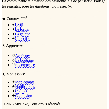
La communauté
fait maison
des passionné·e·s de pâtisserie. Partage
tes réussites, pose tes questions, progresse. ✂️
Communauté
★
✦
Le fil
✦
Le forum
✦
La galerie
✦
Collections
★
Apprendre
♡
Academy
♡
La boutique
♡
Récompenses
Mon espace
★
★
Mon compte
★
Notifications
★
Contact
★
Connexion
©
2026
MyCake
, Tous droits réservés