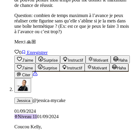
de chance de réussir.
Question: combien de temps maximum à l’avance je peux
réaliser cette figurine sans qu’elle s’abîme si je la mets dans
une boîte hermétique ? (Ex: est ce que je peux le faire 3 mois
à l’avance ou c’est trop?)
Merci 🙏🏼
0
Enregistrer
J'aime
Surprise
Instructif
Motivant
Haha
J'aime
Surprise
Instructif
Motivant
Haha
Citer
@
jessica-mycake
Jessica
01/09/2024
Niveau
11
01/09/2024
Coucou Kelly,