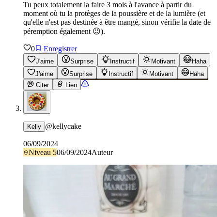
Tu peux totalement la faire 3 mois à l'avance à partir du
moment où tu la protèges de la poussière et de la lumière (et
qu'elle n'est pas destinée à être mangé, sinon vérifie la date de
péremption également 😉).
0
Enregistrer
J'aime
Surprise
Instructif
Motivant
Haha
J'aime
Surprise
Instructif
Motivant
Haha
Citer
Lien
@
kellycake
Kelly
06/09/2024
Niveau
5
06/09/2024
Auteur