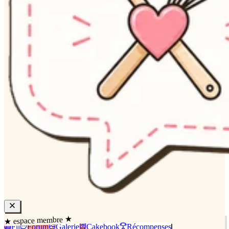
★ espace membre ★
Fil
Forum
Galerie
Cakebook
Récompenses