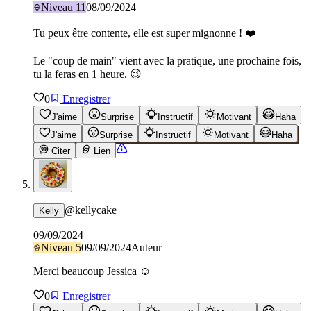
Niveau
11
08/09/2024
Tu peux être contente, elle est super mignonne ! ❤️
Le "coup de main" vient avec la pratique, une prochaine fois,
tu la feras en 1 heure. 😉
0
Enregistrer
J'aime
Surprise
Instructif
Motivant
Haha
J'aime
Surprise
Instructif
Motivant
Haha
Citer
Lien
@
kellycake
Kelly
09/09/2024
Niveau
5
09/09/2024
Auteur
Merci beaucoup Jessica ☺️
0
Enregistrer