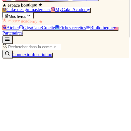
★ espace boutique ★
Cake design masterclass
MyCake Academy
Mes livres
★ espace academy ★
Atelier
GigaCakeCulette
Fiches recettes
Bibliothèque
Partenaires
Connexion
Inscription