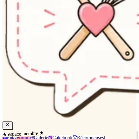
★ espace membre ★
Fil
Forum
Galerie
Cakebook
Récompenses