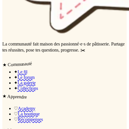
La communauté
fait maison
des passionné·e·s de pâtisserie. Partage
tes réussites, pose tes questions, progresse. ✂️
Communauté
★
✦
Le fil
✦
Le forum
✦
La galerie
✦
Collections
★
Apprendre
♡
Academy
♡
La boutique
♡
Récompenses