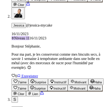
Citer
@
jessica-mycake
Jessica
16/11/2023
Niveau
11
16/11/2023
Bonjour Stéphanie,
Pour ma part, je les conserverai comme mes biscuits secs, à
savoir 1 semaine à température ambiante dans une boîte en
métal (avec des morceaux de sucre pour l'humidité par
exemple). 😊
0
Enregistrer
J'aime
Surprise
Instructif
Motivant
Haha
J'aime
Surprise
Instructif
Motivant
Haha
Citer
Lien
S