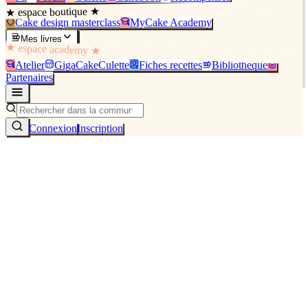
★ espace boutique ★
Cake design masterclass
MyCake Academy
Mes livres
★ espace academy ★
Atelier
GigaCakeCulette
Fiches recettes
Bibliothèque
Partenaires
Connexion
Inscription