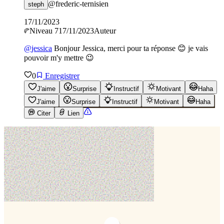
@
frederic-ternisien
steph
17/11/2023
Niveau
7
17/11/2023
Auteur
@
jessica
Bonjour Jessica, merci pour ta réponse 😊 je vais
pouvoir m'y mettre 😉
0
Enregistrer
J'aime
Surprise
Instructif
Motivant
Haha
J'aime
Surprise
Instructif
Motivant
Haha
Citer
Lien