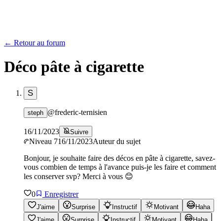
← Retour au forum
Déco pâte à cigarette
S
@
frederic-ternisien
steph
16/11/2023
Suivre
Niveau
7
16/11/2023
Auteur du sujet
Bonjour, je souhaite faire des décos en pâte à cigarette, savez-
vous combien de temps à l'avance puis-je les faire et comment
les conserver svp? Merci à vous 😊
0
Enregistrer
J'aime
Surprise
Instructif
Motivant
Haha
J'aime
Surprise
Instructif
Motivant
Haha