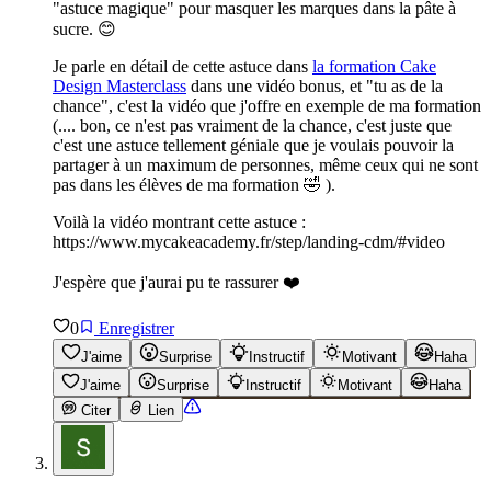
"astuce magique" pour masquer les marques dans la pâte à
sucre. 😊
Je parle en détail de cette astuce dans
la formation Cake
Design Masterclass
dans une vidéo bonus, et "tu as de la
chance", c'est la vidéo que j'offre en exemple de ma formation
(.... bon, ce n'est pas vraiment de la chance, c'est juste que
c'est une astuce tellement géniale que je voulais pouvoir la
partager à un maximum de personnes, même ceux qui ne sont
pas dans les élèves de ma formation 🤣 ).
Voilà la vidéo montrant cette astuce :
https://www.mycakeacademy.fr/step/landing-cdm/#video
J'espère que j'aurai pu te rassurer ❤️
0
Enregistrer
J'aime
Surprise
Instructif
Motivant
Haha
J'aime
Surprise
Instructif
Motivant
Haha
Citer
Lien