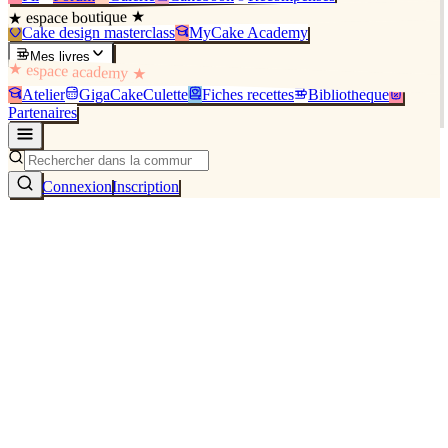
★ espace boutique ★
Cake design masterclass
MyCake Academy
Mes livres
★ espace academy ★
Atelier
GigaCakeCulette
Fiches recettes
Bibliothèque
Partenaires
Connexion
Inscription