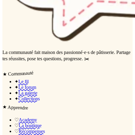
La communauté
fait maison
des passionné·e·s de pâtisserie. Partage
tes réussites, pose tes questions, progresse. ✂️
Communauté
★
✦
Le fil
✦
Le forum
✦
La galerie
✦
Collections
★
Apprendre
♡
Academy
♡
La boutique
♡
Récompenses