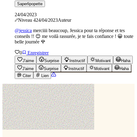
Saperlipopette
24/04/2023
Niveau
4
24/04/2023
Auteur
@
jessica
merciiii beaucoup, Jessica pour ta réponse et tes
conseils !! 😊 me voilà rassurée, je te fais confiance ! 😀 toute
belle journée 🌹
0
Enregistrer
J'aime
Surprise
Instructif
Motivant
Haha
J'aime
Surprise
Instructif
Motivant
Haha
Citer
Lien