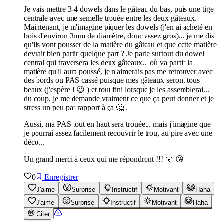
Je vais mettre 3-4 dowels dans le gâteau du bas, puis une tige
centrale avec une semelle trouée entre les deux gâteaux.
Maintenant, je m'imagine piquer les dowels (j'en ai acheté en
bois d'environ 3mm de diamètre, donc assez gros)... je me dis
qu'ils vont pousser de la matière du gâteau et que cette matière
devrait bien partir quelque part ? Je parle surtout du dowel
central qui traversera les deux gâteaux... où va partir la
matière qu'il aura poussé, je n'aimerais pas me retrouver avec
des bords ou PAS cassé puisque mes gâteaux seront tous
beaux (j'espère ! 😉 ) et tout fini lorsque je les assemblerai...
du coup, je me demande vraiment ce que ça peut donner et je
stress un peu par rapport à ça 🤔 .
Aussi, ma PAS tout en haut sera trouée... mais j'imagine que
je pourrai assez facilement recouvrir le trou, au pire avec une
déco...
Un grand merci à ceux qui me répondront !!! 🌹 😘
0
Enregistrer
J'aime
Surprise
Instructif
Motivant
Haha
J'aime
Surprise
Instructif
Motivant
Haha
Citer