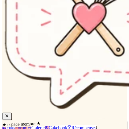
★ espace membre ★
Fil
Forum
Galerie
Cakebook
Récompenses