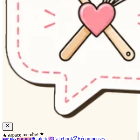
★ espace membre ★
Fil
Forum
Galerie
Cakebook
Récompenses