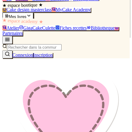
★ espace boutique ★
Cake design masterclass
MyCake Academy
Mes livres
★ espace academy ★
Atelier
GigaCakeCulette
Fiches recettes
Bibliothèque
Partenaires
Connexion
Inscription