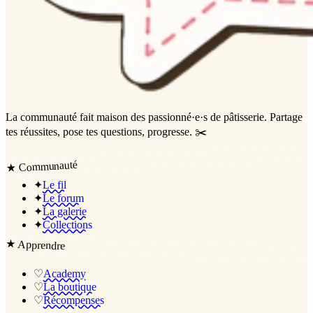
La communauté
fait maison
des passionné·e·s de pâtisserie. Partage
tes réussites, pose tes questions, progresse. ✂️
Communauté
★
✦
Le fil
✦
Le forum
✦
La galerie
✦
Collections
★
Apprendre
♡
Academy
♡
La boutique
♡
Récompenses