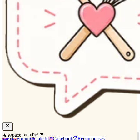
★ espace membre ★
Fil
Forum
Galerie
Cakebook
Récompenses