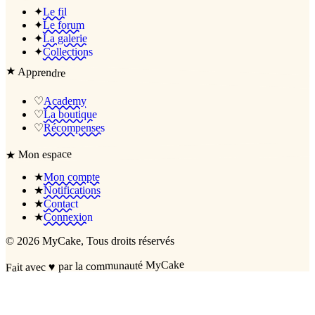
✦
Le fil
✦
Le forum
✦
La galerie
✦
Collections
★
Apprendre
♡
Academy
♡
La boutique
♡
Récompenses
Mon espace
★
★
Mon compte
★
Notifications
★
Contact
★
Connexion
©
2026
MyCake
, Tous droits réservés
par la communauté MyCake
♥
Fait avec