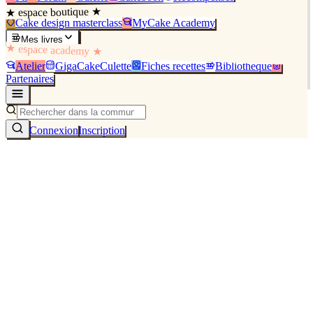
★ espace boutique ★
Cake design masterclass
MyCake Academy
Mes livres
★ espace academy ★
Atelier
GigaCakeCulette
Fiches recettes
Bibliothèque
Partenaires
Connexion
Inscription