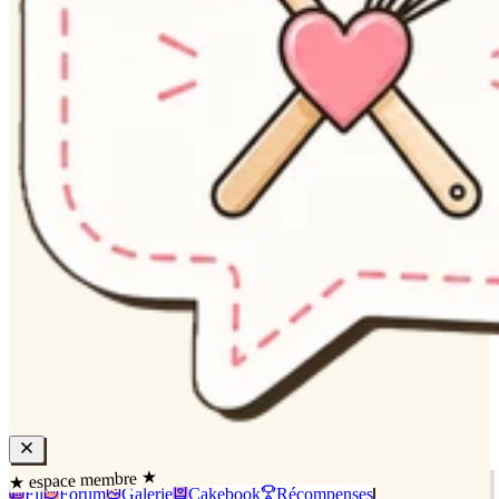
★ espace membre ★
Fil
Forum
Galerie
Cakebook
Récompenses