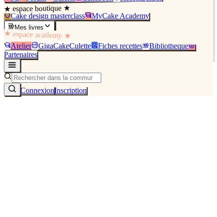
★ espace boutique ★
Cake design masterclass
MyCake Academy
Mes livres
★ espace academy ★
Atelier
GigaCakeCulette
Fiches recettes
Bibliothèque
Partenaires
Connexion
Inscription