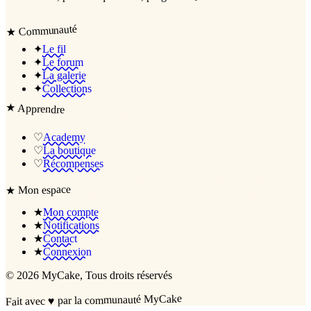
Communauté
★
✦
Le fil
✦
Le forum
✦
La galerie
✦
Collections
★
Apprendre
♡
Academy
♡
La boutique
♡
Récompenses
Mon espace
★
★
Mon compte
★
Notifications
★
Contact
★
Connexion
©
2026
MyCake
, Tous droits réservés
par la communauté MyCake
♥
Fait avec