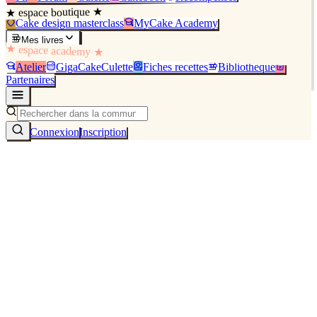
★ espace boutique ★
Cake design masterclass
MyCake Academy
Mes livres
★ espace academy ★
Atelier
GigaCakeCulette
Fiches recettes
Bibliothèque
Partenaires
Connexion
Inscription