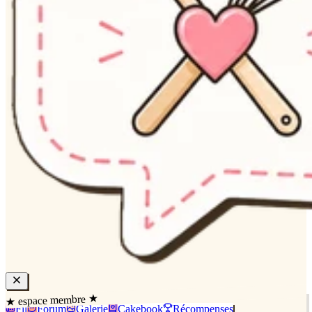
★ espace membre ★
Fil
Forum
Galerie
Cakebook
Récompenses