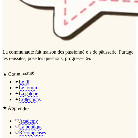
La communauté
fait maison
des passionné·e·s de pâtisserie. Partage
tes réussites, pose tes questions, progresse. ✂️
Communauté
★
✦
Le fil
✦
Le forum
✦
La galerie
✦
Collections
★
Apprendre
♡
Academy
♡
La boutique
♡
Récompenses