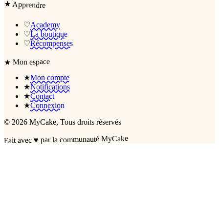
★
Apprendre
♡
Academy
♡
La boutique
♡
Récompenses
Mon espace
★
★
Mon compte
★
Notifications
★
Contact
★
Connexion
©
2026
MyCake
, Tous droits réservés
par la communauté MyCake
♥
Fait avec