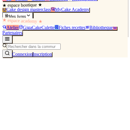
★ espace boutique ★
Cake design masterclass
MyCake Academy
Mes livres
★ espace academy ★
Atelier
GigaCakeCulette
Fiches recettes
Bibliothèque
Partenaires
Connexion
Inscription