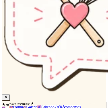
★ espace membre ★
Fil
Forum
Galerie
Cakebook
Récompenses