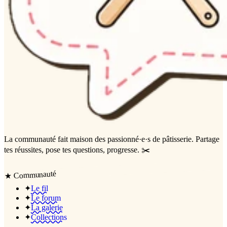
La communauté
fait maison
des passionné·e·s de pâtisserie. Partage
tes réussites, pose tes questions, progresse. ✂️
Communauté
★
✦
Le fil
✦
Le forum
✦
La galerie
✦
Collections