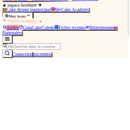
★ espace boutique ★
Cake design masterclass
MyCake Academy
Mes livres
★ espace academy ★
Atelier
GigaCakeCulette
Fiches recettes
Bibliothèque
Partenaires
Connexion
Inscription