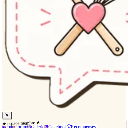
★ espace membre ★
Fil
Forum
Galerie
Cakebook
Récompenses