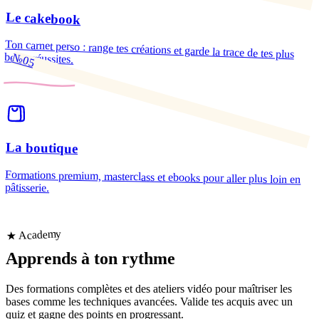
Le cakebook
Ton carnet perso : range tes créations et garde la trace de tes plus
belles réussites.
№05
La boutique
Formations premium, masterclass et ebooks pour aller plus loin en
pâtisserie.
★ Academy
Apprends
à ton rythme
Des formations complètes et des ateliers vidéo pour maîtriser les
bases comme les techniques avancées. Valide tes acquis avec un
quiz et gagne des points en progressant.