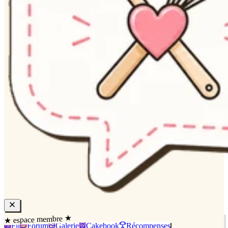
★ espace membre ★
Fil
Forum
Galerie
Cakebook
Récompenses