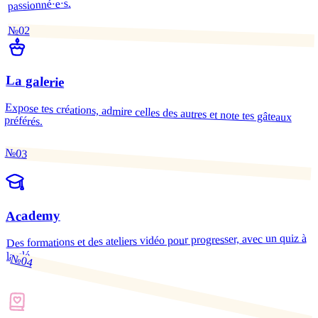
passionné·e·s.
№02
La galerie
Expose tes créations, admire celles des autres et note tes gâteaux
préférés.
№03
Academy
Des formations et des ateliers vidéo pour progresser, avec un quiz à
la clé.
№04