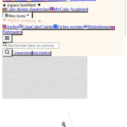
★ espace boutique ★
Cake design masterclass
MyCake Academy
Mes livres
★ espace academy ★
Atelier
GigaCakeCulette
Fiches recettes
Bibliothèque
Partenaires
Connexion
Inscription