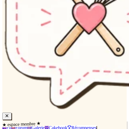
★ espace membre ★
Fil
Forum
Galerie
Cakebook
Récompenses