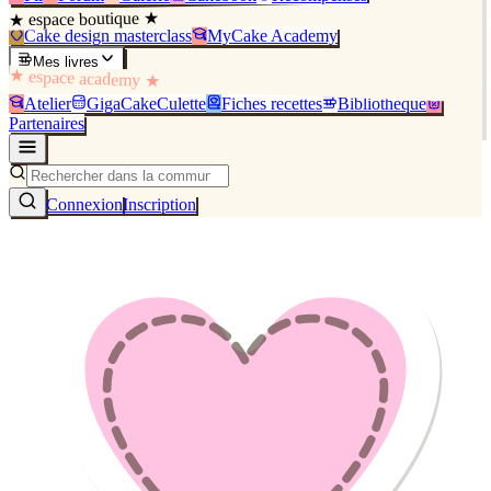
★ espace boutique ★
Cake design masterclass
MyCake Academy
Mes livres
★ espace academy ★
Atelier
GigaCakeCulette
Fiches recettes
Bibliothèque
Partenaires
Connexion
Inscription