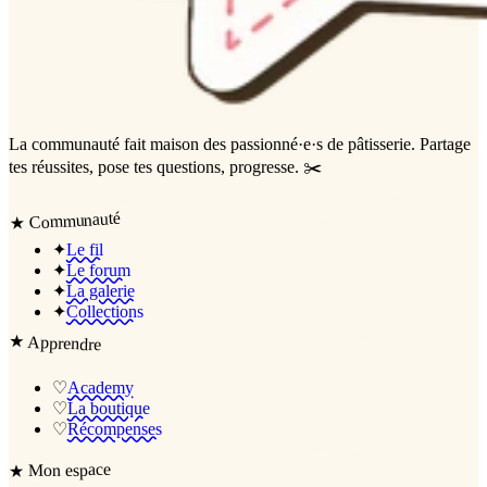
La communauté
fait maison
des passionné·e·s de pâtisserie. Partage
tes réussites, pose tes questions, progresse. ✂️
Communauté
★
✦
Le fil
✦
Le forum
✦
La galerie
✦
Collections
★
Apprendre
♡
Academy
♡
La boutique
♡
Récompenses
Mon espace
★