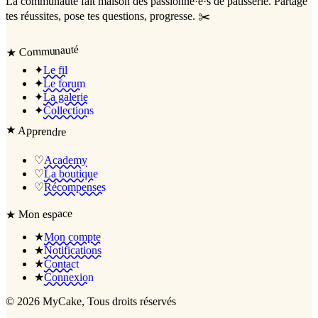
La communauté
fait maison
des passionné·e·s de pâtisserie. Partage
tes réussites, pose tes questions, progresse. ✂️
Communauté
★
✦
Le fil
✦
Le forum
✦
La galerie
✦
Collections
★
Apprendre
♡
Academy
♡
La boutique
♡
Récompenses
Mon espace
★
★
Mon compte
★
Notifications
★
Contact
★
Connexion
©
2026
MyCake
, Tous droits réservés