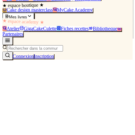
★ espace boutique ★
Cake design masterclass
MyCake Academy
Mes livres
★ espace academy ★
Atelier
GigaCakeCulette
Fiches recettes
Bibliothèque
Partenaires
Connexion
Inscription