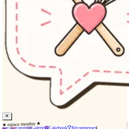
★ espace membre ★
Fil
Forum
Galerie
Cakebook
Récompenses