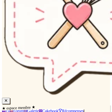
★ espace membre ★
Fil
Forum
Galerie
Cakebook
Récompenses