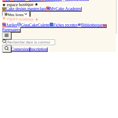
★ espace boutique ★
Cake design masterclass
MyCake Academy
Mes livres
★ espace academy ★
Atelier
GigaCakeCulette
Fiches recettes
Bibliothèque
Partenaires
Connexion
Inscription