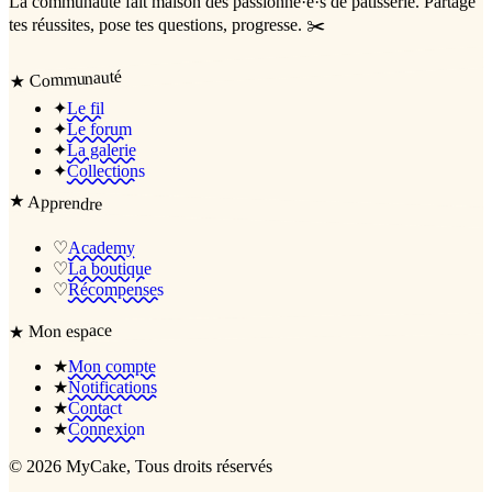
La communauté
fait maison
des passionné·e·s de pâtisserie. Partage
tes réussites, pose tes questions, progresse. ✂️
Communauté
★
✦
Le fil
✦
Le forum
✦
La galerie
✦
Collections
★
Apprendre
♡
Academy
♡
La boutique
♡
Récompenses
Mon espace
★
★
Mon compte
★
Notifications
★
Contact
★
Connexion
©
2026
MyCake
, Tous droits réservés