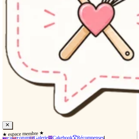
★ espace membre ★
Fil
Forum
Galerie
Cakebook
Récompenses