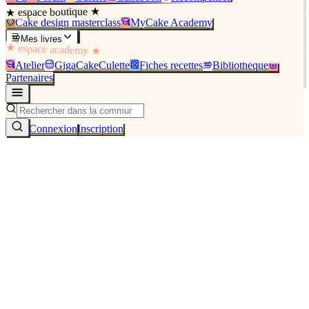
★ espace boutique ★
Cake design masterclass
MyCake Academy
Mes livres
★ espace academy ★
Atelier
GigaCakeCulette
Fiches recettes
Bibliothèque
Partenaires
Connexion
Inscription