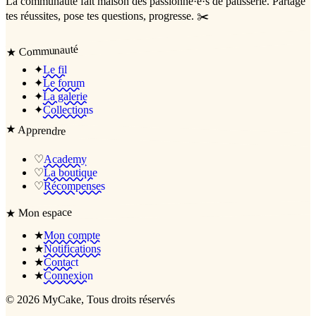
La communauté
fait maison
des passionné·e·s de pâtisserie. Partage
tes réussites, pose tes questions, progresse. ✂️
Communauté
★
✦
Le fil
✦
Le forum
✦
La galerie
✦
Collections
★
Apprendre
♡
Academy
♡
La boutique
♡
Récompenses
Mon espace
★
★
Mon compte
★
Notifications
★
Contact
★
Connexion
©
2026
MyCake
, Tous droits réservés