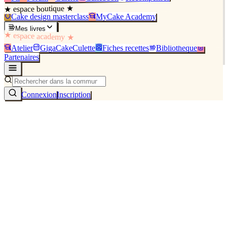
★ espace boutique ★
Cake design masterclass
MyCake Academy
Mes livres
★ espace academy ★
Atelier
GigaCakeCulette
Fiches recettes
Bibliothèque
Partenaires
Connexion
Inscription