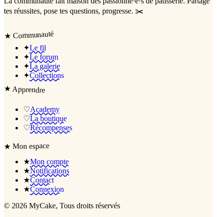
La communauté
fait maison
des passionné·e·s de pâtisserie. Partage
tes réussites, pose tes questions, progresse. ✂️
Communauté
★
✦
Le fil
✦
Le forum
✦
La galerie
✦
Collections
★
Apprendre
♡
Academy
♡
La boutique
♡
Récompenses
Mon espace
★
★
Mon compte
★
Notifications
★
Contact
★
Connexion
©
2026
MyCake
, Tous droits réservés