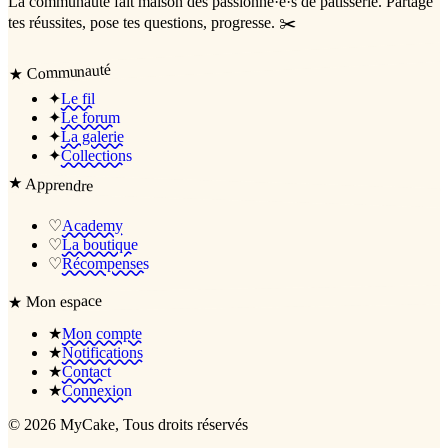
La communauté
fait maison
des passionné·e·s de pâtisserie. Partage
tes réussites, pose tes questions, progresse. ✂️
Communauté
★
✦
Le fil
✦
Le forum
✦
La galerie
✦
Collections
★
Apprendre
♡
Academy
♡
La boutique
♡
Récompenses
Mon espace
★
★
Mon compte
★
Notifications
★
Contact
★
Connexion
©
2026
MyCake
, Tous droits réservés