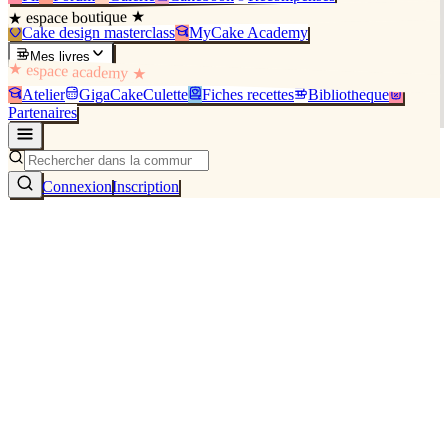
★ espace boutique ★
Cake design masterclass
MyCake Academy
Mes livres
★ espace academy ★
Atelier
GigaCakeCulette
Fiches recettes
Bibliothèque
Partenaires
Connexion
Inscription