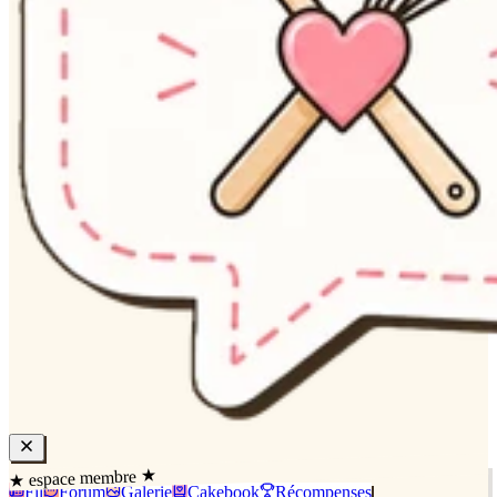
★ espace membre ★
Fil
Forum
Galerie
Cakebook
Récompenses