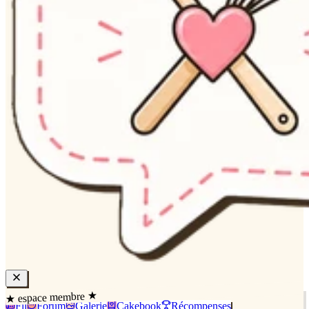
★ espace membre ★
Fil
Forum
Galerie
Cakebook
Récompenses