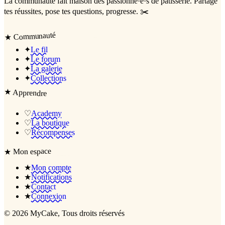
La communauté
fait maison
des passionné·e·s de pâtisserie. Partage
tes réussites, pose tes questions, progresse. ✂️
Communauté
★
✦
Le fil
✦
Le forum
✦
La galerie
✦
Collections
★
Apprendre
♡
Academy
♡
La boutique
♡
Récompenses
Mon espace
★
★
Mon compte
★
Notifications
★
Contact
★
Connexion
©
2026
MyCake
, Tous droits réservés