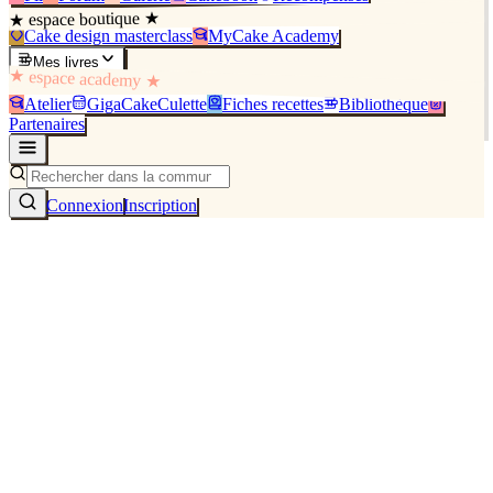
★ espace boutique ★
Cake design masterclass
MyCake Academy
Mes livres
★ espace academy ★
Atelier
GigaCakeCulette
Fiches recettes
Bibliothèque
Partenaires
Connexion
Inscription