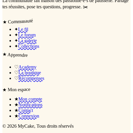
La communauté
fait maison
des passionné·e·s de pâtisserie. Partage
tes réussites, pose tes questions, progresse. ✂️
Communauté
★
✦
Le fil
✦
Le forum
✦
La galerie
✦
Collections
★
Apprendre
♡
Academy
♡
La boutique
♡
Récompenses
Mon espace
★
★
Mon compte
★
Notifications
★
Contact
★
Connexion
©
2026
MyCake
, Tous droits réservés