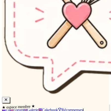
★ espace membre ★
Fil
Forum
Galerie
Cakebook
Récompenses