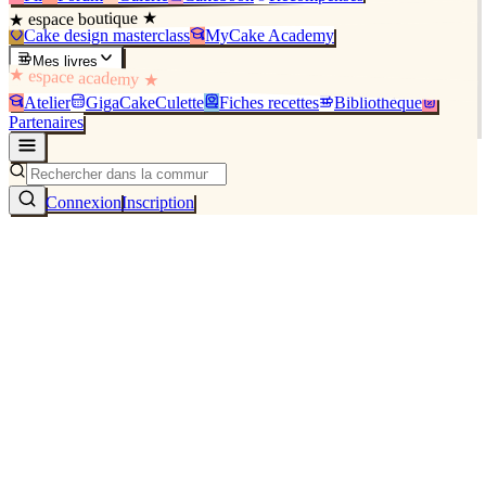
★ espace boutique ★
Cake design masterclass
MyCake Academy
Mes livres
★ espace academy ★
Atelier
GigaCakeCulette
Fiches recettes
Bibliothèque
Partenaires
Connexion
Inscription